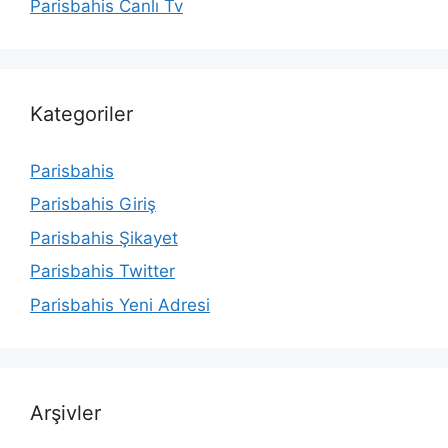
Parisbahis Canlı Tv
Kategoriler
Parisbahis
Parisbahis Giriş
Parisbahis Şikayet
Parisbahis Twitter
Parisbahis Yeni Adresi
Arşivler