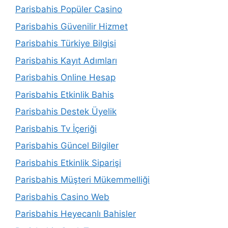
Parisbahis Popüler Casino
Parisbahis Güvenilir Hizmet
Parisbahis Türkiye Bilgisi
Parisbahis Kayıt Adımları
Parisbahis Online Hesap
Parisbahis Etkinlik Bahis
Parisbahis Destek Üyelik
Parisbahis Tv İçeriği
Parisbahis Güncel Bilgiler
Parisbahis Etkinlik Siparişi
Parisbahis Müşteri Mükemmelliği
Parisbahis Casino Web
Parisbahis Heyecanlı Bahisler