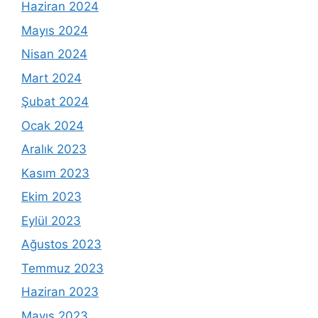
Haziran 2024
Mayıs 2024
Nisan 2024
Mart 2024
Şubat 2024
Ocak 2024
Aralık 2023
Kasım 2023
Ekim 2023
Eylül 2023
Ağustos 2023
Temmuz 2023
Haziran 2023
Mayıs 2023