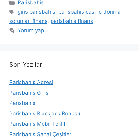
Kategoriler
Parisbahis
Etiketler
giris parisbahis
,
parisbahis casino donma
sorunları finans
,
parisbahis finans
Yorum yap
Son Yazılar
Parisbahis Adresi
Parisbahis Giriş
Parisbahis
Parisbahis Blackjack Bonusu
Parisbahis Mobil Teklif
Parisbahis Sanal Çeşitler