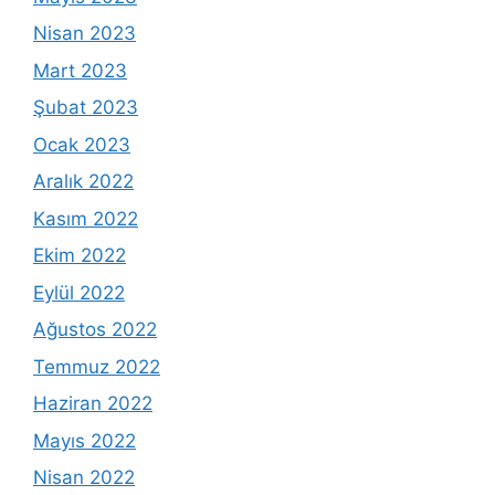
Nisan 2023
Mart 2023
Şubat 2023
Ocak 2023
Aralık 2022
Kasım 2022
Ekim 2022
Eylül 2022
Ağustos 2022
Temmuz 2022
Haziran 2022
Mayıs 2022
Nisan 2022