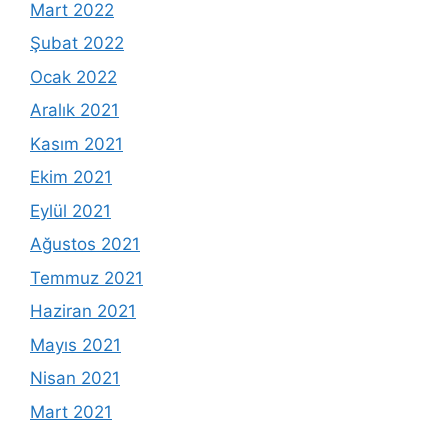
Mart 2022
Şubat 2022
Ocak 2022
Aralık 2021
Kasım 2021
Ekim 2021
Eylül 2021
Ağustos 2021
Temmuz 2021
Haziran 2021
Mayıs 2021
Nisan 2021
Mart 2021