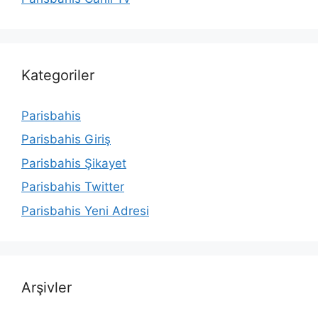
Kategoriler
Parisbahis
Parisbahis Giriş
Parisbahis Şikayet
Parisbahis Twitter
Parisbahis Yeni Adresi
Arşivler