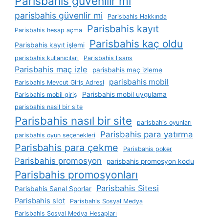
Parisbahis güvenilir mi
parisbahis güvenlir mi
Parisbahis Hakkında
Parisbahis kayıt
Parisbahis hesap açma
Parisbahis kaç oldu
Parisbahis kayıt işlemi
parisbahis kullanıcıları
Parisbahis lisans
Parisbahis maç izle
parisbahis maç izleme
parisbahis mobil
Parisbahis Mevcut Giriş Adresi
Parisbahis mobil uygulama
Parisbahis mobil giriş
parisbahis nasil bir site
Parisbahis nasıl bir site
parisbahis oyunları
Parisbahis para yatırma
parisbahis oyun seçenekleri
Parisbahis para çekme
Parisbahis poker
Parisbahis promosyon
parisbahis promosyon kodu
Parisbahis promosyonları
Parisbahis Sitesi
Parisbahis Sanal Sporlar
Parisbahis slot
Parisbahis Sosyal Medya
Parisbahis Sosyal Medya Hesapları