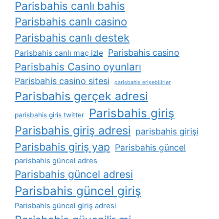
Parisbahis canlı bahis
Parisbahis canlı casino
Parisbahis canlı destek
Parisbahis casino
Parisbahis canlı maç izle
Parisbahis Casino oyunları
Parisbahis casino sitesi
parisbahis erişebilirler
Parisbahis gerçek adresi
Parisbahis giriş
parisbahis giris twitter
Parisbahis giriş adresi
parisbahis girişi
Parisbahis giriş yap
Parisbahis güncel
parisbahis güncel adres
Parisbahis güncel adresi
Parisbahis güncel giriş
Parisbahis güncel giriş adresi