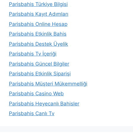
Parisbahis Türkiye Bilgisi
Parisbahis Kayıt Adımları
Parisbahis Online Hesap
Parisbahis Etkinlik Bahis
Parisbahis Destek Üyelik
Parisbahis Tv İçeriği
Parisbahis Güncel Bilgiler
Parisbahis Etkinlik Siparişi
Parisbahis Müşteri Mükemmelliği
Parisbahis Casino Web
Parisbahis Heyecanlı Bahisler
Parisbahis Canlı Tv