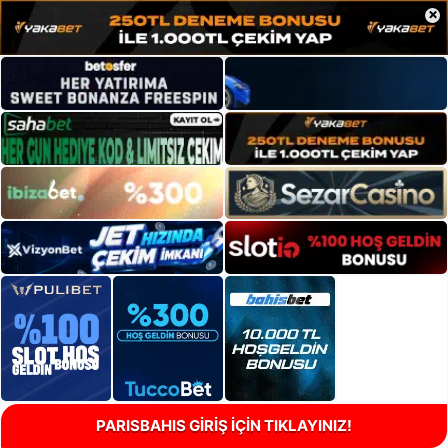
×
PARISBAHIS GİRİŞ İÇİN TIKLAYINIZ!