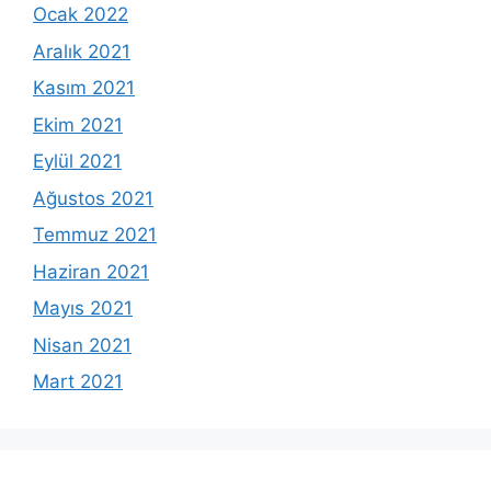
Ocak 2022
Aralık 2021
Kasım 2021
Ekim 2021
Eylül 2021
Ağustos 2021
Temmuz 2021
Haziran 2021
Mayıs 2021
Nisan 2021
Mart 2021