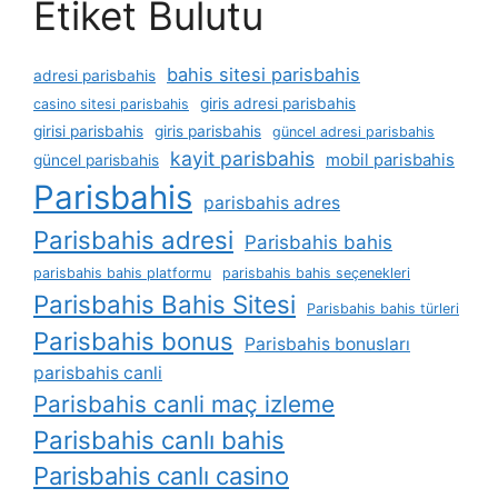
Etiket Bulutu
bahis sitesi parisbahis
adresi parisbahis
giris adresi parisbahis
casino sitesi parisbahis
girisi parisbahis
giris parisbahis
güncel adresi parisbahis
kayit parisbahis
mobil parisbahis
güncel parisbahis
Parisbahis
parisbahis adres
Parisbahis adresi
Parisbahis bahis
parisbahis bahis platformu
parisbahis bahis seçenekleri
Parisbahis Bahis Sitesi
Parisbahis bahis türleri
Parisbahis bonus
Parisbahis bonusları
parisbahis canli
Parisbahis canli maç izleme
Parisbahis canlı bahis
Parisbahis canlı casino