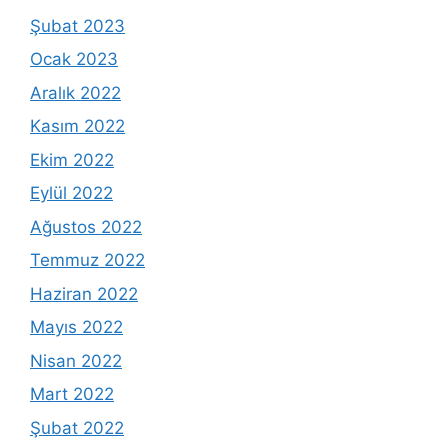
Şubat 2023
Ocak 2023
Aralık 2022
Kasım 2022
Ekim 2022
Eylül 2022
Ağustos 2022
Temmuz 2022
Haziran 2022
Mayıs 2022
Nisan 2022
Mart 2022
Şubat 2022