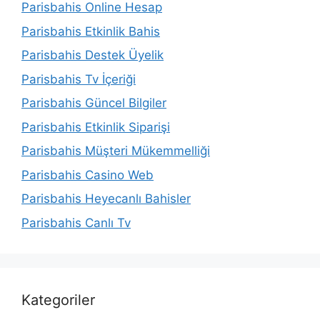
Parisbahis Online Hesap
Parisbahis Etkinlik Bahis
Parisbahis Destek Üyelik
Parisbahis Tv İçeriği
Parisbahis Güncel Bilgiler
Parisbahis Etkinlik Siparişi
Parisbahis Müşteri Mükemmelliği
Parisbahis Casino Web
Parisbahis Heyecanlı Bahisler
Parisbahis Canlı Tv
Kategoriler