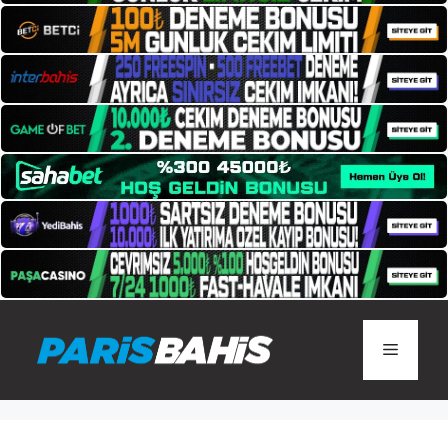
İçeriğe
atla
Menü