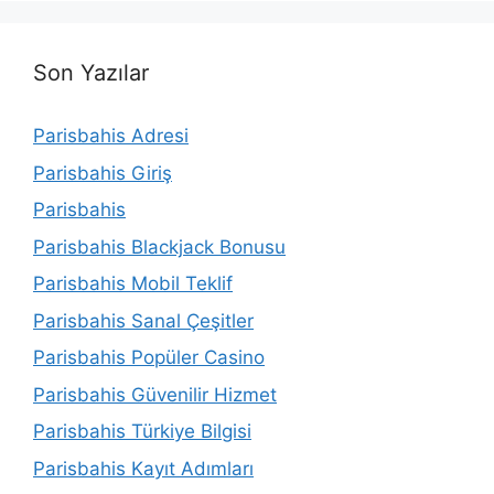
Son Yazılar
Parisbahis Adresi
Parisbahis Giriş
Parisbahis
Parisbahis Blackjack Bonusu
Parisbahis Mobil Teklif
Parisbahis Sanal Çeşitler
Parisbahis Popüler Casino
Parisbahis Güvenilir Hizmet
Parisbahis Türkiye Bilgisi
Parisbahis Kayıt Adımları