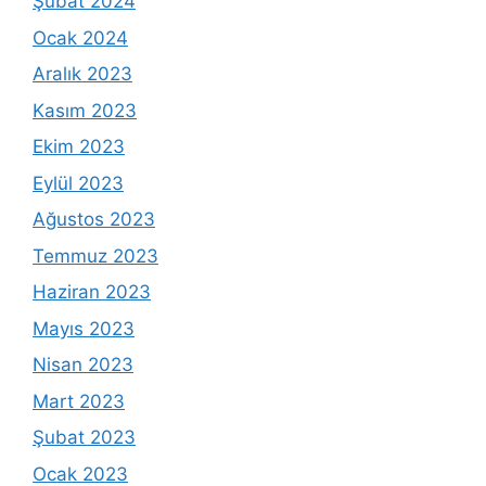
Şubat 2024
Ocak 2024
Aralık 2023
Kasım 2023
Ekim 2023
Eylül 2023
Ağustos 2023
Temmuz 2023
Haziran 2023
Mayıs 2023
Nisan 2023
Mart 2023
Şubat 2023
Ocak 2023