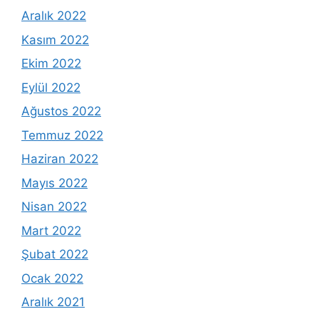
Aralık 2022
Kasım 2022
Ekim 2022
Eylül 2022
Ağustos 2022
Temmuz 2022
Haziran 2022
Mayıs 2022
Nisan 2022
Mart 2022
Şubat 2022
Ocak 2022
Aralık 2021