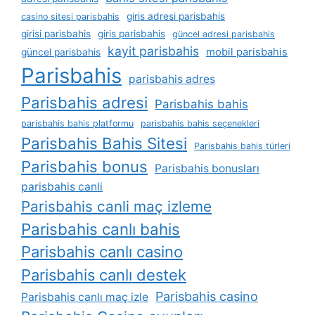
giris adresi parisbahis
casino sitesi parisbahis
girisi parisbahis
giris parisbahis
güncel adresi parisbahis
kayit parisbahis
mobil parisbahis
güncel parisbahis
Parisbahis
parisbahis adres
Parisbahis adresi
Parisbahis bahis
parisbahis bahis platformu
parisbahis bahis seçenekleri
Parisbahis Bahis Sitesi
Parisbahis bahis türleri
Parisbahis bonus
Parisbahis bonusları
parisbahis canli
Parisbahis canli maç izleme
Parisbahis canlı bahis
Parisbahis canlı casino
Parisbahis canlı destek
Parisbahis casino
Parisbahis canlı maç izle