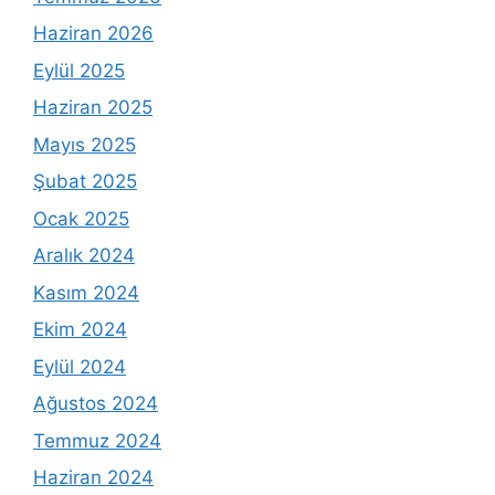
Haziran 2026
Eylül 2025
Haziran 2025
Mayıs 2025
Şubat 2025
Ocak 2025
Aralık 2024
Kasım 2024
Ekim 2024
Eylül 2024
Ağustos 2024
Temmuz 2024
Haziran 2024