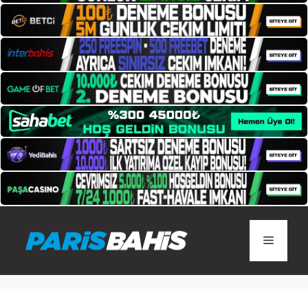
İçeriğe
atla
Menü