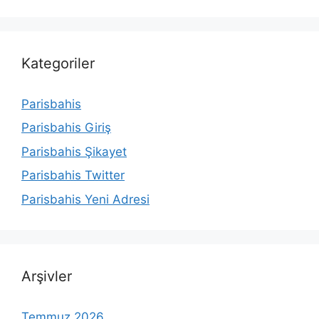
Kategoriler
Parisbahis
Parisbahis Giriş
Parisbahis Şikayet
Parisbahis Twitter
Parisbahis Yeni Adresi
Arşivler
Temmuz 2026