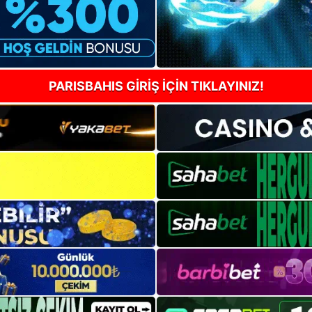
PARISBAHIS GİRİŞ İÇİN TIKLAYINIZ!