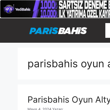
İçeriğe
atla
parisbahis oyun a
Parisbahis Oyun Alty
Mayıs 4, 2024
Yazarı: