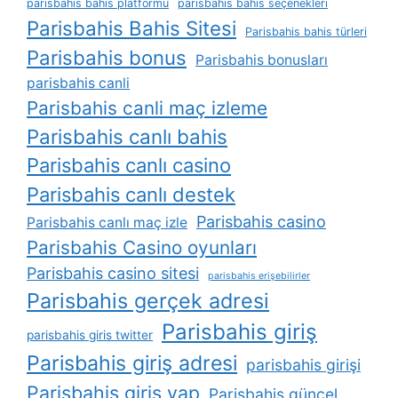
parisbahis bahis platformu
parisbahis bahis seçenekleri
Parisbahis Bahis Sitesi
Parisbahis bahis türleri
Parisbahis bonus
Parisbahis bonusları
parisbahis canli
Parisbahis canli maç izleme
Parisbahis canlı bahis
Parisbahis canlı casino
Parisbahis canlı destek
Parisbahis casino
Parisbahis canlı maç izle
Parisbahis Casino oyunları
Parisbahis casino sitesi
parisbahis erişebilirler
Parisbahis gerçek adresi
Parisbahis giriş
parisbahis giris twitter
Parisbahis giriş adresi
parisbahis girişi
Parisbahis giriş yap
Parisbahis güncel