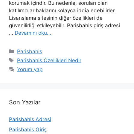
korumak içindir. Bu nedenle, soruları olan
katılımcılar haklarını kolayca iddia edebilirler.
Lisanslama sitesinin diğer özellikleri de
güvenilirliği etkileyebilir. Parisbahis giriş adresi
…
Devamını oku…
Kategoriler
Parisbahis
Etiketler
Parisbahis Özellikleri Nedir
Yorum yap
Son Yazılar
Parisbahis Adresi
Parisbahis Giriş