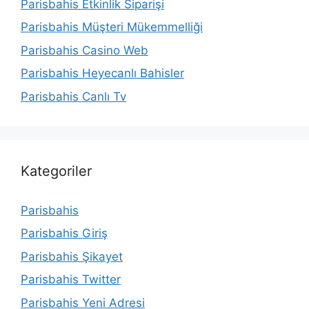
Parisbahis Etkinlik Siparişi
Parisbahis Müşteri Mükemmelliği
Parisbahis Casino Web
Parisbahis Heyecanlı Bahisler
Parisbahis Canlı Tv
Kategoriler
Parisbahis
Parisbahis Giriş
Parisbahis Şikayet
Parisbahis Twitter
Parisbahis Yeni Adresi