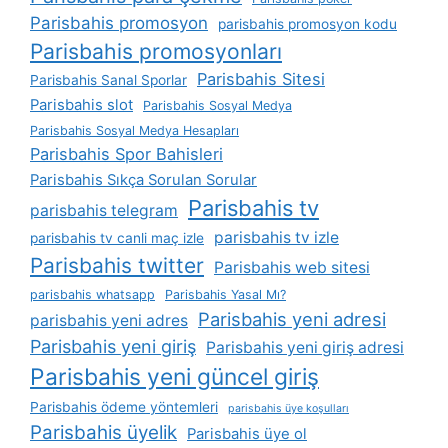
Parisbahis promosyon
parisbahis promosyon kodu
Parisbahis promosyonları
Parisbahis Sitesi
Parisbahis Sanal Sporlar
Parisbahis slot
Parisbahis Sosyal Medya
Parisbahis Sosyal Medya Hesapları
Parisbahis Spor Bahisleri
Parisbahis Sıkça Sorulan Sorular
Parisbahis tv
parisbahis telegram
parisbahis tv izle
parisbahis tv canli maç izle
Parisbahis twitter
Parisbahis web sitesi
parisbahis whatsapp
Parisbahis Yasal Mı?
Parisbahis yeni adresi
parisbahis yeni adres
Parisbahis yeni giriş
Parisbahis yeni giriş adresi
Parisbahis yeni güncel giriş
Parisbahis ödeme yöntemleri
parisbahis üye koşulları
Parisbahis üyelik
Parisbahis üye ol