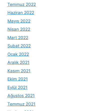
Temmuz 2022
Haziran 2022
Mayıs 2022
Nisan 2022
Mart 2022
Şubat 2022
Ocak 2022
Aralık 2021
Kasım 2021
Ekim 2021
Eylül 2021
Ağustos 2021
Temmuz 2021