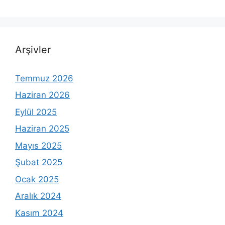
Arşivler
Temmuz 2026
Haziran 2026
Eylül 2025
Haziran 2025
Mayıs 2025
Şubat 2025
Ocak 2025
Aralık 2024
Kasım 2024