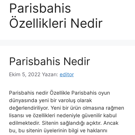
Parisbahis
Özellikleri Nedir
Parisbahis Nedir
Ekim 5, 2022
Yazarı:
editor
Parisbahis nedir Özellikle Parisbahis oyun
dünyasında yeni bir varoluş olarak
değerlendiriliyor. Yeni bir ürün olmasına rağmen
lisansı ve özellikleri nedeniyle güvenilir kabul
edilmektedir. Sitenin sağlandığı açıktır. Ancak
bu, bu sitenin üyelerinin bilgi ve haklarını