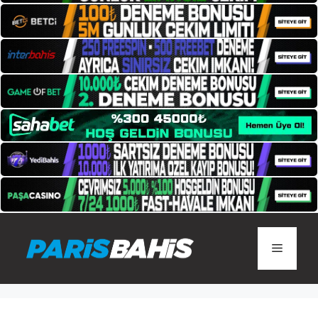
İçeriğe
atla
Menü