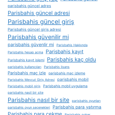
parisbahis güncel adres
Parisbahis güncel adresi
Parisbahis güncel giriş
Parisbahis güncel giriş adresi
Parisbahis güvenilir mi
parisbahis güvenlir mi
Parisbahis Hakkında
Parisbahis kayıt
Parisbahis hesap açma
Parisbahis kaç oldu
Parisbahis kayıt işlemi
parisbahis kullanıcıları
Parisbahis lisans
Parisbahis maç izle
parisbahis maç izleme
parisbahis mobil
Parisbahis Mevcut Giriş Adresi
Parisbahis mobil uygulama
Parisbahis mobil giriş
parisbahis nasil bir site
Parisbahis nasıl bir site
parisbahis oyunları
Parisbahis para yatırma
parisbahis oyun seçenekleri
Parisbahis para çekme
Parisbahis poker