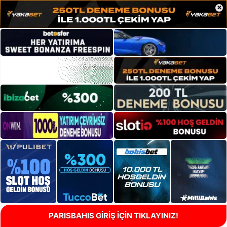
×
PARISBAHIS GİRİŞ İÇİN TIKLAYINIZ!