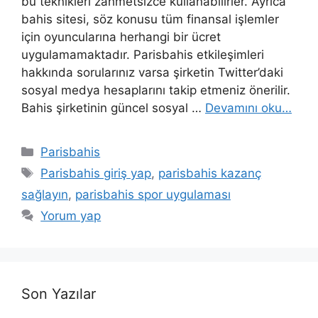
bu teknikleri zahmetsizce kullanabilirler. Ayrıca
bahis sitesi, söz konusu tüm finansal işlemler
için oyuncularına herhangi bir ücret
uygulamamaktadır. Parisbahis etkileşimleri
hakkında sorularınız varsa şirketin Twitter’daki
sosyal medya hesaplarını takip etmeniz önerilir.
Bahis şirketinin güncel sosyal …
Devamını oku…
Kategoriler
Parisbahis
Etiketler
Parisbahis giriş yap
,
parisbahis kazanç
sağlayın
,
parisbahis spor uygulaması
Yorum yap
Son Yazılar