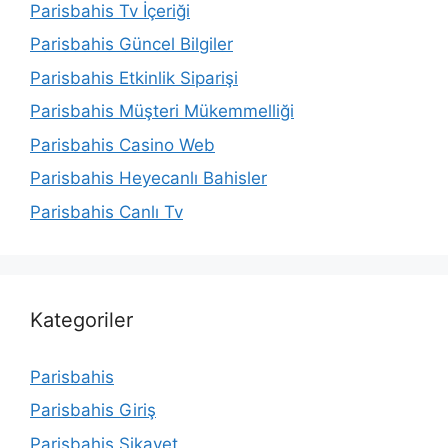
Parisbahis Tv İçeriği
Parisbahis Güncel Bilgiler
Parisbahis Etkinlik Siparişi
Parisbahis Müşteri Mükemmelliği
Parisbahis Casino Web
Parisbahis Heyecanlı Bahisler
Parisbahis Canlı Tv
Kategoriler
Parisbahis
Parisbahis Giriş
Parisbahis Şikayet