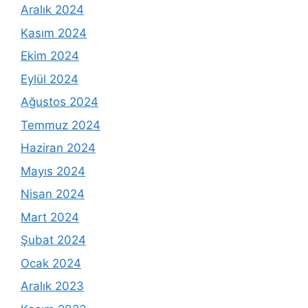
Aralık 2024
Kasım 2024
Ekim 2024
Eylül 2024
Ağustos 2024
Temmuz 2024
Haziran 2024
Mayıs 2024
Nisan 2024
Mart 2024
Şubat 2024
Ocak 2024
Aralık 2023