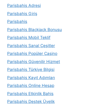
Parisbahis Adresi
Parisbahis Giriş
Parisbahis
Parisbahis Blackjack Bonusu
Parisbahis Mobil Teklif
Parisbahis Sanal Çeşitler
Parisbahis Popüler Casino
Parisbahis Güvenilir Hizmet
Parisbahis Türkiye Bilgisi
Parisbahis Kayıt Adımları
Parisbahis Online Hesap
Parisbahis Etkinlik Bahis
Parisbahis Destek Üyelik