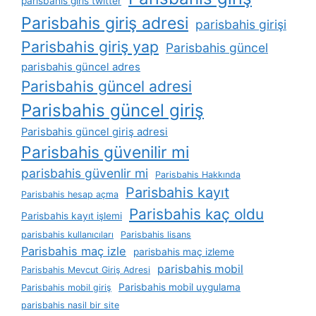
parisbahis giris twitter
Parisbahis giriş adresi
parisbahis girişi
Parisbahis giriş yap
Parisbahis güncel
parisbahis güncel adres
Parisbahis güncel adresi
Parisbahis güncel giriş
Parisbahis güncel giriş adresi
Parisbahis güvenilir mi
parisbahis güvenlir mi
Parisbahis Hakkında
Parisbahis kayıt
Parisbahis hesap açma
Parisbahis kaç oldu
Parisbahis kayıt işlemi
parisbahis kullanıcıları
Parisbahis lisans
Parisbahis maç izle
parisbahis maç izleme
parisbahis mobil
Parisbahis Mevcut Giriş Adresi
Parisbahis mobil uygulama
Parisbahis mobil giriş
parisbahis nasil bir site