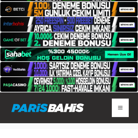
İçeriğe
atla
Menü