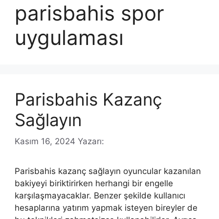
parisbahis spor
uygulaması
Parisbahis Kazanç
Sağlayın
Kasım 16, 2024
Yazarı:
Parisbahis kazanç sağlayın oyuncular kazanılan
bakiyeyi biriktirirken herhangi bir engelle
karşılaşmayacaklar. Benzer şekilde kullanıcı
hesaplarına yatırım yapmak isteyen bireyler de