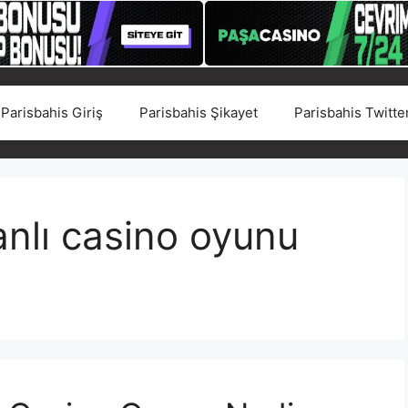
Parisbahis Giriş
Parisbahis Şikayet
Parisbahis Twitte
anlı casino oyunu