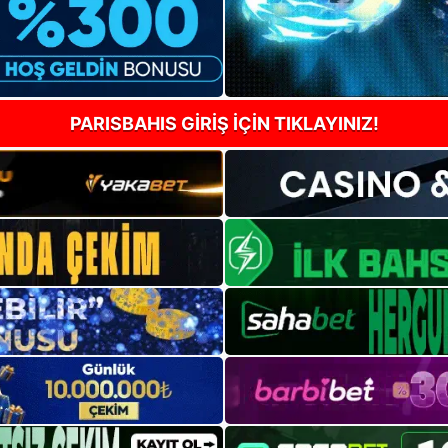
PARISBAHIS GİRİŞ İÇİN TIKLAYINIZ!