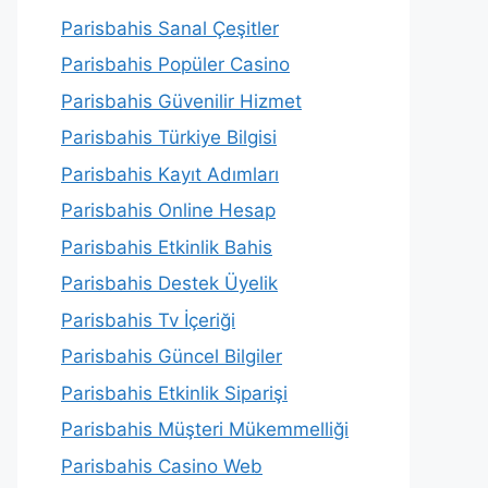
Parisbahis Sanal Çeşitler
Parisbahis Popüler Casino
Parisbahis Güvenilir Hizmet
Parisbahis Türkiye Bilgisi
Parisbahis Kayıt Adımları
Parisbahis Online Hesap
Parisbahis Etkinlik Bahis
Parisbahis Destek Üyelik
Parisbahis Tv İçeriği
Parisbahis Güncel Bilgiler
Parisbahis Etkinlik Siparişi
Parisbahis Müşteri Mükemmelliği
Parisbahis Casino Web