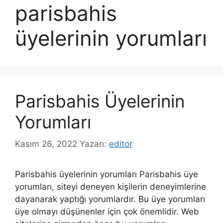
parisbahis
üyelerinin yorumları
Parisbahis Üyelerinin
Yorumları
Kasım 26, 2022
Yazarı:
editor
Parisbahis üyelerinin yorumları Parisbahis üye
yorumları, siteyi deneyen kişilerin deneyimlerine
dayanarak yaptığı yorumlardır. Bu üye yorumları
üye olmayı düşünenler için çok önemlidir. Web