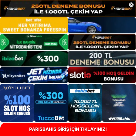
×
PARISBAHIS GİRİŞ İÇİN TIKLAYINIZ!