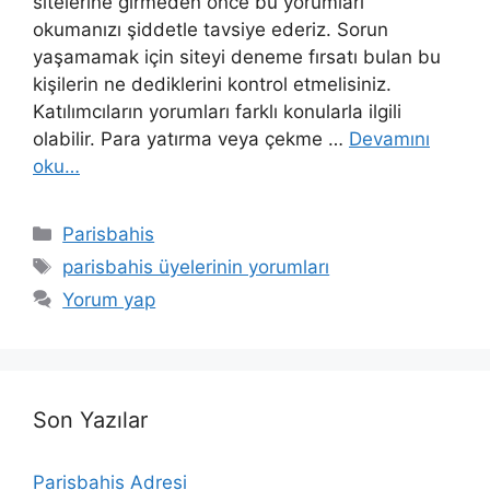
sitelerine girmeden önce bu yorumları
okumanızı şiddetle tavsiye ederiz. Sorun
yaşamamak için siteyi deneme fırsatı bulan bu
kişilerin ne dediklerini kontrol etmelisiniz.
Katılımcıların yorumları farklı konularla ilgili
olabilir. Para yatırma veya çekme …
Devamını
oku…
Kategoriler
Parisbahis
Etiketler
parisbahis üyelerinin yorumları
Yorum yap
Son Yazılar
Parisbahis Adresi