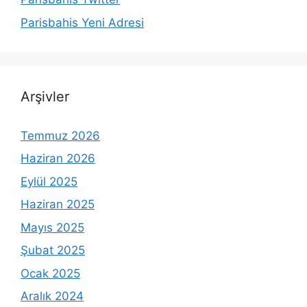
Parisbahis Yeni Adresi
Arşivler
Temmuz 2026
Haziran 2026
Eylül 2025
Haziran 2025
Mayıs 2025
Şubat 2025
Ocak 2025
Aralık 2024