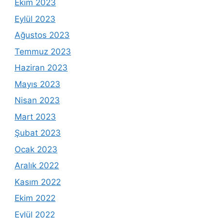
Ekim 2023
Eylül 2023
Ağustos 2023
Temmuz 2023
Haziran 2023
Mayıs 2023
Nisan 2023
Mart 2023
Şubat 2023
Ocak 2023
Aralık 2022
Kasım 2022
Ekim 2022
Eylül 2022