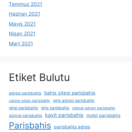
Temmuz 2021
Haziran 2021
Mayıs 2021
Nisan 2021
Mart 2021
Etiket Bulutu
bahis sitesi parisbahis
adresi parisbahis
giris adresi parisbahis
casino sitesi parisbahis
girisi parisbahis
giris parisbahis
güncel adresi parisbahis
kayit parisbahis
mobil parisbahis
güncel parisbahis
Parisbahis
parisbahis adres