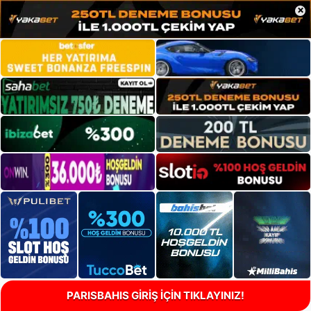
×
PARISBAHIS GİRİŞ İÇİN TIKLAYINIZ!