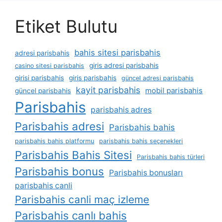
Etiket Bulutu
bahis sitesi parisbahis
adresi parisbahis
giris adresi parisbahis
casino sitesi parisbahis
girisi parisbahis
giris parisbahis
güncel adresi parisbahis
kayit parisbahis
mobil parisbahis
güncel parisbahis
Parisbahis
parisbahis adres
Parisbahis adresi
Parisbahis bahis
parisbahis bahis platformu
parisbahis bahis seçenekleri
Parisbahis Bahis Sitesi
Parisbahis bahis türleri
Parisbahis bonus
Parisbahis bonusları
parisbahis canli
Parisbahis canli maç izleme
Parisbahis canlı bahis