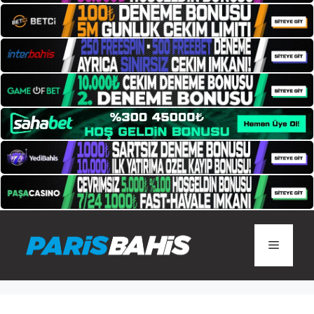
İçeriğe
atla
Menü