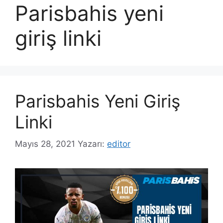
Parisbahis yeni
giriş linki
Parisbahis Yeni Giriş
Linki
Mayıs 28, 2021
Yazarı:
editor