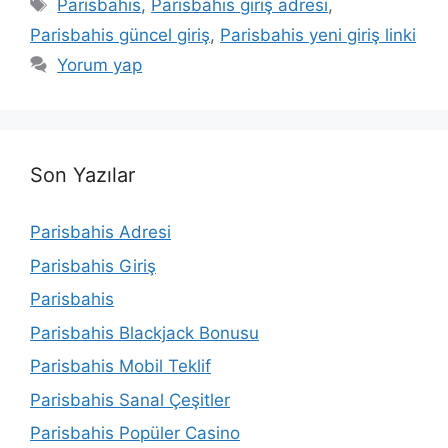
Etiketler
Parisbahis
,
Parisbahis giriş adresi
,
Parisbahis güncel giriş
,
Parisbahis yeni giriş linki
Yorum yap
Son Yazılar
Parisbahis Adresi
Parisbahis Giriş
Parisbahis
Parisbahis Blackjack Bonusu
Parisbahis Mobil Teklif
Parisbahis Sanal Çeşitler
Parisbahis Popüler Casino