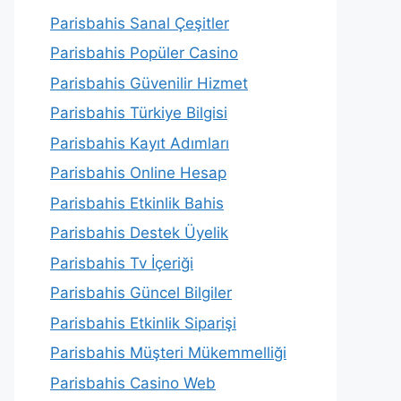
Parisbahis Sanal Çeşitler
Parisbahis Popüler Casino
Parisbahis Güvenilir Hizmet
Parisbahis Türkiye Bilgisi
Parisbahis Kayıt Adımları
Parisbahis Online Hesap
Parisbahis Etkinlik Bahis
Parisbahis Destek Üyelik
Parisbahis Tv İçeriği
Parisbahis Güncel Bilgiler
Parisbahis Etkinlik Siparişi
Parisbahis Müşteri Mükemmelliği
Parisbahis Casino Web