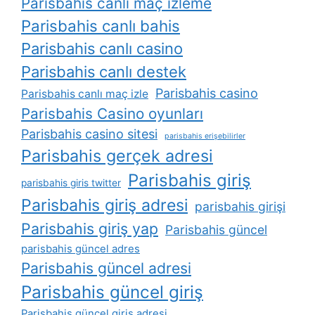
Parisbahis canli maç izleme
Parisbahis canlı bahis
Parisbahis canlı casino
Parisbahis canlı destek
Parisbahis casino
Parisbahis canlı maç izle
Parisbahis Casino oyunları
Parisbahis casino sitesi
parisbahis erişebilirler
Parisbahis gerçek adresi
Parisbahis giriş
parisbahis giris twitter
Parisbahis giriş adresi
parisbahis girişi
Parisbahis giriş yap
Parisbahis güncel
parisbahis güncel adres
Parisbahis güncel adresi
Parisbahis güncel giriş
Parisbahis güncel giriş adresi