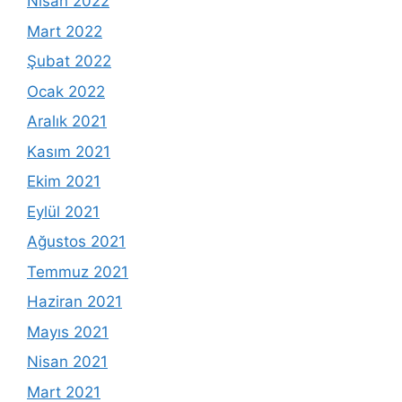
Nisan 2022
Mart 2022
Şubat 2022
Ocak 2022
Aralık 2021
Kasım 2021
Ekim 2021
Eylül 2021
Ağustos 2021
Temmuz 2021
Haziran 2021
Mayıs 2021
Nisan 2021
Mart 2021