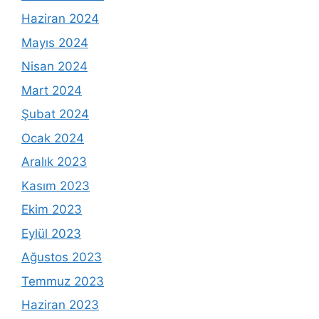
Haziran 2024
Mayıs 2024
Nisan 2024
Mart 2024
Şubat 2024
Ocak 2024
Aralık 2023
Kasım 2023
Ekim 2023
Eylül 2023
Ağustos 2023
Temmuz 2023
Haziran 2023