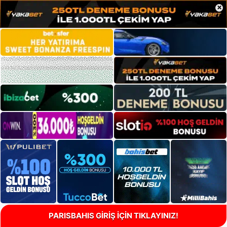
×
PARISBAHIS GİRİŞ İÇİN TIKLAYINIZ!