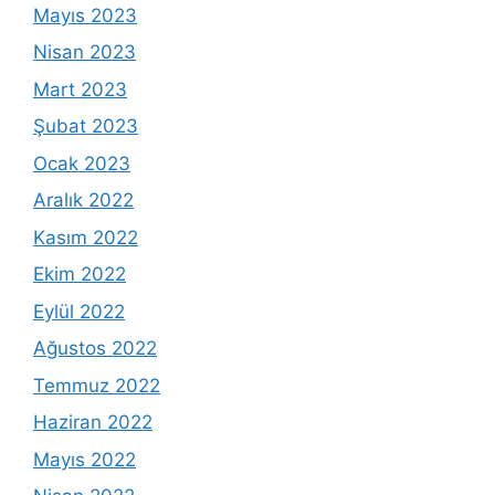
Mayıs 2023
Nisan 2023
Mart 2023
Şubat 2023
Ocak 2023
Aralık 2022
Kasım 2022
Ekim 2022
Eylül 2022
Ağustos 2022
Temmuz 2022
Haziran 2022
Mayıs 2022