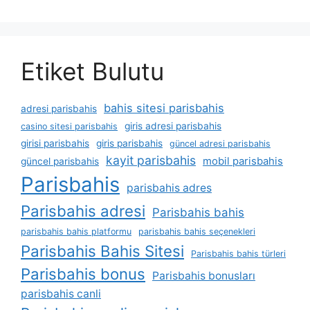
Etiket Bulutu
bahis sitesi parisbahis
adresi parisbahis
giris adresi parisbahis
casino sitesi parisbahis
girisi parisbahis
giris parisbahis
güncel adresi parisbahis
kayit parisbahis
mobil parisbahis
güncel parisbahis
Parisbahis
parisbahis adres
Parisbahis adresi
Parisbahis bahis
parisbahis bahis platformu
parisbahis bahis seçenekleri
Parisbahis Bahis Sitesi
Parisbahis bahis türleri
Parisbahis bonus
Parisbahis bonusları
parisbahis canli