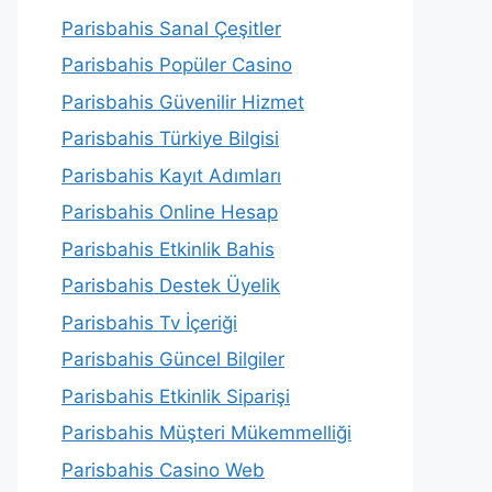
Parisbahis Sanal Çeşitler
Parisbahis Popüler Casino
Parisbahis Güvenilir Hizmet
Parisbahis Türkiye Bilgisi
Parisbahis Kayıt Adımları
Parisbahis Online Hesap
Parisbahis Etkinlik Bahis
Parisbahis Destek Üyelik
Parisbahis Tv İçeriği
Parisbahis Güncel Bilgiler
Parisbahis Etkinlik Siparişi
Parisbahis Müşteri Mükemmelliği
Parisbahis Casino Web