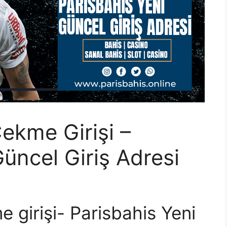
ekme Girişi –
üncel Giriş Adresi
 girişi- Parisbahis Yeni