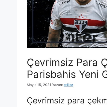
Çevrimsiz Para Ç
Parisbahis Yeni G
Mayıs 15, 2021
Yazarı:
editor
Çevrimsiz para çekme