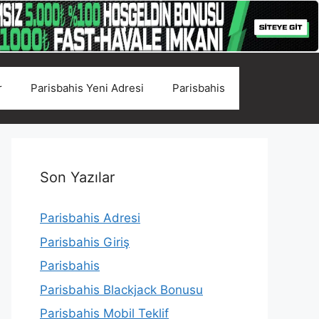
r
Parisbahis Yeni Adresi
Parisbahis
Son Yazılar
Parisbahis Adresi
Parisbahis Giriş
Parisbahis
Parisbahis Blackjack Bonusu
Parisbahis Mobil Teklif