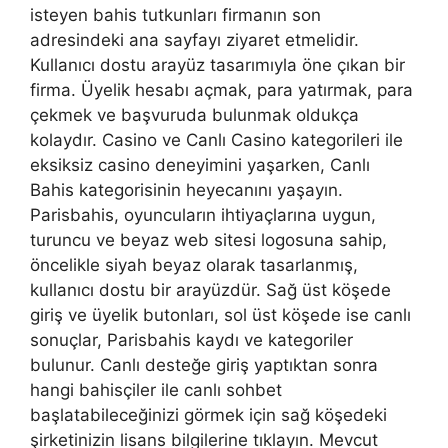
isteyen bahis tutkunları firmanın son
adresindeki ana sayfayı ziyaret etmelidir.
Kullanıcı dostu arayüz tasarımıyla öne çıkan bir
firma. Üyelik hesabı açmak, para yatırmak, para
çekmek ve başvuruda bulunmak oldukça
kolaydır. Casino ve Canlı Casino kategorileri ile
eksiksiz casino deneyimini yaşarken, Canlı
Bahis kategorisinin heyecanını yaşayın.
Parisbahis, oyuncuların ihtiyaçlarına uygun,
turuncu ve beyaz web sitesi logosuna sahip,
öncelikle siyah beyaz olarak tasarlanmış,
kullanıcı dostu bir arayüzdür. Sağ üst köşede
giriş ve üyelik butonları, sol üst köşede ise canlı
sonuçlar, Parisbahis kaydı ve kategoriler
bulunur. Canlı desteğe giriş yaptıktan sonra
hangi bahisçiler ile canlı sohbet
başlatabileceğinizi görmek için sağ köşedeki
şirketinizin lisans bilgilerine tıklayın. Mevcut