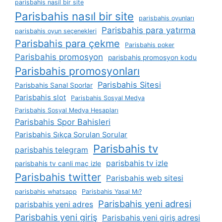
parisbahis nasil bir site
Parisbahis nasıl bir site
parisbahis oyunları
Parisbahis para yatırma
parisbahis oyun seçenekleri
Parisbahis para çekme
Parisbahis poker
Parisbahis promosyon
parisbahis promosyon kodu
Parisbahis promosyonları
Parisbahis Sitesi
Parisbahis Sanal Sporlar
Parisbahis slot
Parisbahis Sosyal Medya
Parisbahis Sosyal Medya Hesapları
Parisbahis Spor Bahisleri
Parisbahis Sıkça Sorulan Sorular
Parisbahis tv
parisbahis telegram
parisbahis tv izle
parisbahis tv canli maç izle
Parisbahis twitter
Parisbahis web sitesi
parisbahis whatsapp
Parisbahis Yasal Mı?
Parisbahis yeni adresi
parisbahis yeni adres
Parisbahis yeni giriş
Parisbahis yeni giriş adresi