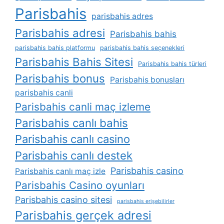
Parisbahis
parisbahis adres
Parisbahis adresi
Parisbahis bahis
parisbahis bahis platformu
parisbahis bahis seçenekleri
Parisbahis Bahis Sitesi
Parisbahis bahis türleri
Parisbahis bonus
Parisbahis bonusları
parisbahis canli
Parisbahis canli maç izleme
Parisbahis canlı bahis
Parisbahis canlı casino
Parisbahis canlı destek
Parisbahis casino
Parisbahis canlı maç izle
Parisbahis Casino oyunları
Parisbahis casino sitesi
parisbahis erişebilirler
Parisbahis gerçek adresi