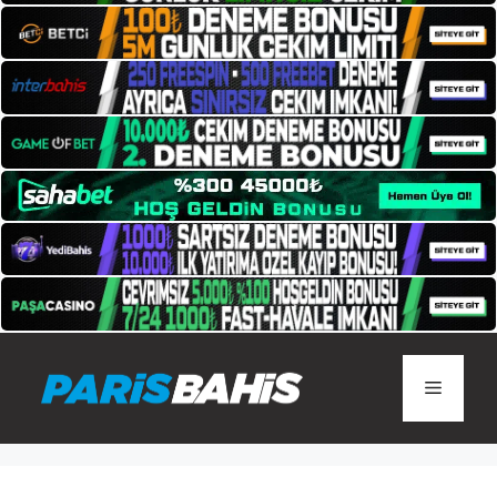
İçeriğe
atla
Menü