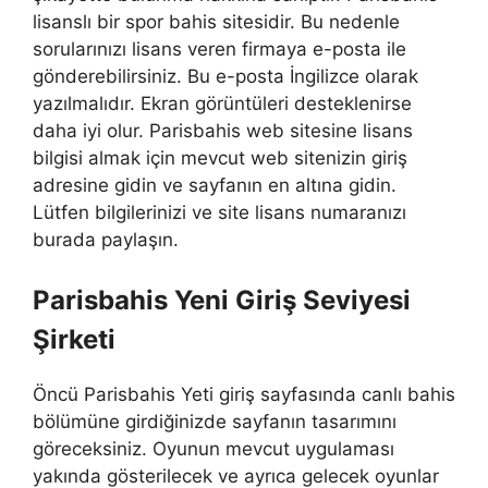
lisanslı bir spor bahis sitesidir. Bu nedenle
sorularınızı lisans veren firmaya e-posta ile
gönderebilirsiniz. Bu e-posta İngilizce olarak
yazılmalıdır. Ekran görüntüleri desteklenirse
daha iyi olur. Parisbahis web sitesine lisans
bilgisi almak için mevcut web sitenizin giriş
adresine gidin ve sayfanın en altına gidin.
Lütfen bilgilerinizi ve site lisans numaranızı
burada paylaşın.
Parisbahis Yeni Giriş Seviyesi
Şirketi
Öncü Parisbahis Yeti giriş sayfasında canlı bahis
bölümüne girdiğinizde sayfanın tasarımını
göreceksiniz. Oyunun mevcut uygulaması
yakında gösterilecek ve ayrıca gelecek oyunlar