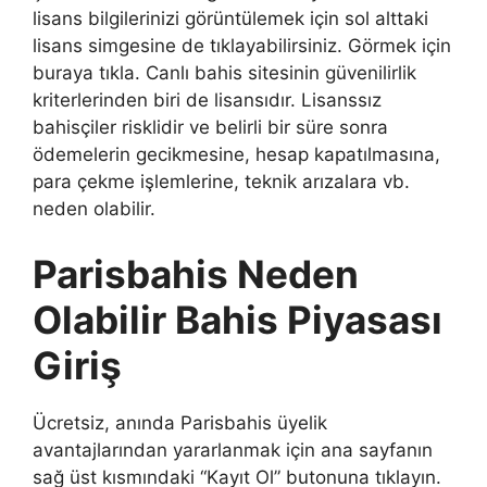
lisans bilgilerinizi görüntülemek için sol alttaki
lisans simgesine de tıklayabilirsiniz. Görmek için
buraya tıkla. Canlı bahis sitesinin güvenilirlik
kriterlerinden biri de lisansıdır. Lisanssız
bahisçiler risklidir ve belirli bir süre sonra
ödemelerin gecikmesine, hesap kapatılmasına,
para çekme işlemlerine, teknik arızalara vb.
neden olabilir.
Parisbahis Neden
Olabilir Bahis Piyasası
Giriş
Ücretsiz, anında Parisbahis üyelik
avantajlarından yararlanmak için ana sayfanın
sağ üst kısmındaki “Kayıt Ol” butonuna tıklayın.