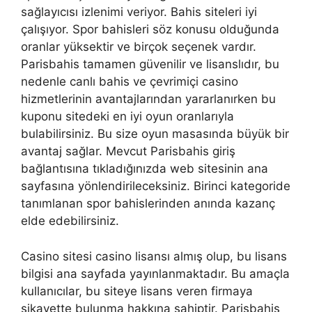
sağlayıcısı izlenimi veriyor. Bahis siteleri iyi
çalışıyor. Spor bahisleri söz konusu olduğunda
oranlar yüksektir ve birçok seçenek vardır.
Parisbahis tamamen güvenilir ve lisanslıdır, bu
nedenle canlı bahis ve çevrimiçi casino
hizmetlerinin avantajlarından yararlanırken bu
kuponu sitedeki en iyi oyun oranlarıyla
bulabilirsiniz. Bu size oyun masasında büyük bir
avantaj sağlar. Mevcut Parisbahis giriş
bağlantısına tıkladığınızda web sitesinin ana
sayfasına yönlendirileceksiniz. Birinci kategoride
tanımlanan spor bahislerinden anında kazanç
elde edebilirsiniz.
Casino sitesi casino lisansı almış olup, bu lisans
bilgisi ana sayfada yayınlanmaktadır. Bu amaçla
kullanıcılar, bu siteye lisans veren firmaya
şikayette bulunma hakkına sahiptir. Parisbahis