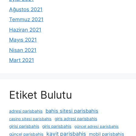
Ağustos 2021
Temmuz 2021
Haziran 2021
Mayıs 2021
Nisan 2021
Mart 2021
Etiket Bulutu
bahis sitesi parisbahis
adresi parisbahis
giris adresi parisbahis
casino sitesi parisbahis
girisi parisbahis
giris parisbahis
güncel adresi parisbahis
kayit parisbahis
mobil parisbahis
güncel parisbahis