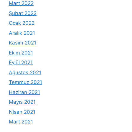
Mart 2022
Şubat 2022
Ocak 2022
Aralık 2021
Kasım 2021
Ekim 2021
Eylül 2021
Ağustos 2021
Temmuz 2021
Haziran 2021
Mayıs 2021
Nisan 2021
Mart 2021