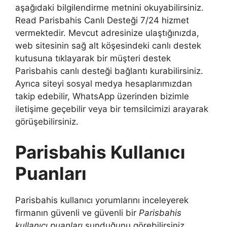
aşağıdaki bilgilendirme metnini okuyabilirsiniz.
Read Parisbahis Canlı Desteği 7/24 hizmet
vermektedir. Mevcut adresinize ulaştığınızda,
web sitesinin sağ alt köşesindeki canlı destek
kutusuna tıklayarak bir müşteri destek
Parisbahis canlı desteği bağlantı kurabilirsiniz.
Ayrıca siteyi sosyal medya hesaplarımızdan
takip edebilir, WhatsApp üzerinden bizimle
iletişime geçebilir veya bir temsilcimizi arayarak
görüşebilirsiniz.
Parisbahis Kullanıcı
Puanları
Parisbahis kullanıcı yorumlarını inceleyerek
firmanın güvenli ve güvenli bir
Parisbahis
kullanıcı puanları
sunduğunu görebilirsiniz.