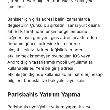
şifreler, hesap bilgileri, bonuslar ve bakiyeler
aynı kalır.
Bahisler için giriş adresi belirli zamanlarda
değişebilir. Çünkü bu şirketin lisansı yurt dışına
ait. BTK tarafından erişim engellemesine
rağmen aynı gün yeni giriş adresini aktif eden
firmanın güncel adresine kısa sürede
ulaşabilirsiniz. Adres değişikliklerinden
etkilenmek istemeyen oyuncular, IOS veya
Android için tasarlanmış mobil uygulamaları
kullanabilirler. Yeni bir giriş adresi
etkinleştirildiğinde kullanıcı adları, şifreler, hesap
bilgileri, bonuslar ve bakiyeler aynı kalır.
Parisbahis Yatırım Yapma
Parisbahis üyeliğinize yatırım yapmak veya