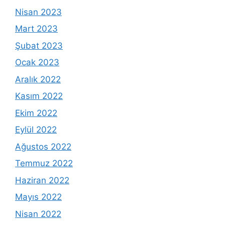
Nisan 2023
Mart 2023
Şubat 2023
Ocak 2023
Aralık 2022
Kasım 2022
Ekim 2022
Eylül 2022
Ağustos 2022
Temmuz 2022
Haziran 2022
Mayıs 2022
Nisan 2022