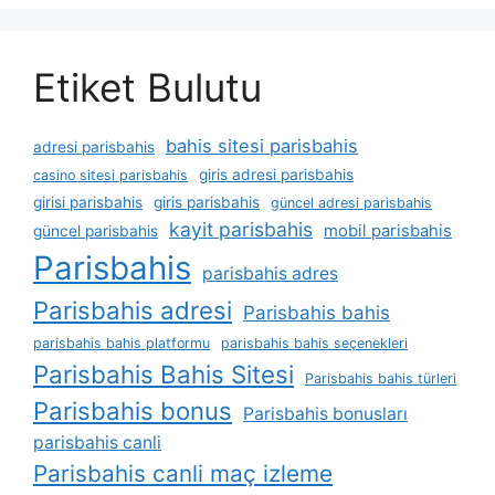
Etiket Bulutu
bahis sitesi parisbahis
adresi parisbahis
giris adresi parisbahis
casino sitesi parisbahis
girisi parisbahis
giris parisbahis
güncel adresi parisbahis
kayit parisbahis
mobil parisbahis
güncel parisbahis
Parisbahis
parisbahis adres
Parisbahis adresi
Parisbahis bahis
parisbahis bahis platformu
parisbahis bahis seçenekleri
Parisbahis Bahis Sitesi
Parisbahis bahis türleri
Parisbahis bonus
Parisbahis bonusları
parisbahis canli
Parisbahis canli maç izleme