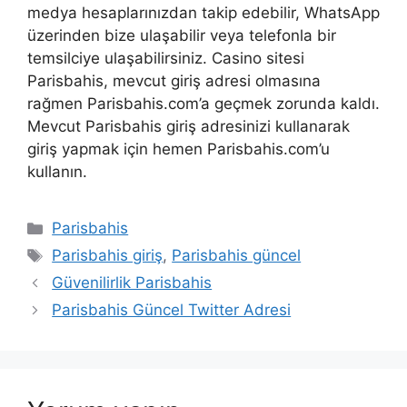
medya hesaplarınızdan takip edebilir, WhatsApp
üzerinden bize ulaşabilir veya telefonla bir
temsilciye ulaşabilirsiniz. Casino sitesi
Parisbahis, mevcut giriş adresi olmasına
rağmen Parisbahis.com’a geçmek zorunda kaldı.
Mevcut Parisbahis giriş adresinizi kullanarak
giriş yapmak için hemen Parisbahis.com’u
kullanın.
Kategoriler
Parisbahis
Etiketler
Parisbahis giriş
,
Parisbahis güncel
Güvenilirlik Parisbahis
Parisbahis Güncel Twitter Adresi