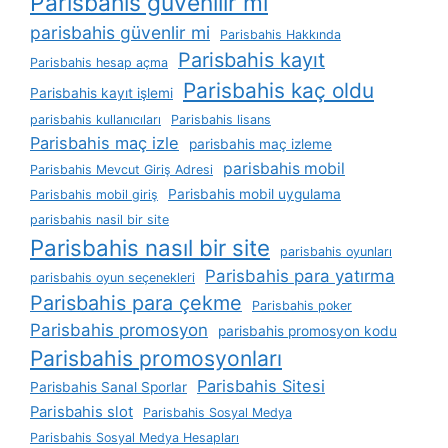
Parisbahis güvenilir mi
parisbahis güvenlir mi
Parisbahis Hakkında
Parisbahis kayıt
Parisbahis hesap açma
Parisbahis kaç oldu
Parisbahis kayıt işlemi
parisbahis kullanıcıları
Parisbahis lisans
Parisbahis maç izle
parisbahis maç izleme
parisbahis mobil
Parisbahis Mevcut Giriş Adresi
Parisbahis mobil uygulama
Parisbahis mobil giriş
parisbahis nasil bir site
Parisbahis nasıl bir site
parisbahis oyunları
Parisbahis para yatırma
parisbahis oyun seçenekleri
Parisbahis para çekme
Parisbahis poker
Parisbahis promosyon
parisbahis promosyon kodu
Parisbahis promosyonları
Parisbahis Sitesi
Parisbahis Sanal Sporlar
Parisbahis slot
Parisbahis Sosyal Medya
Parisbahis Sosyal Medya Hesapları