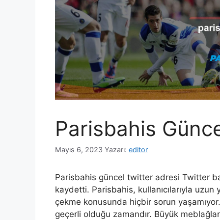
Parisbahis Günce
Mayıs 6, 2023
Yazarı:
editor
Parisbahis güncel twitter adresi Twitter b
kaydetti. Parisbahis, kullanıcılarıyla uzun
çekme konusunda hiçbir sorun yaşamıyor. 
geçerli olduğu zamandır. Büyük meblağların