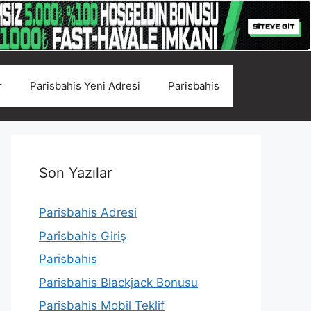
r
Parisbahis Yeni Adresi
Parisbahis
Son Yazılar
Parisbahis Adresi
Parisbahis Giriş
Parisbahis
Parisbahis Blackjack Bonusu
Parisbahis Mobil Teklif