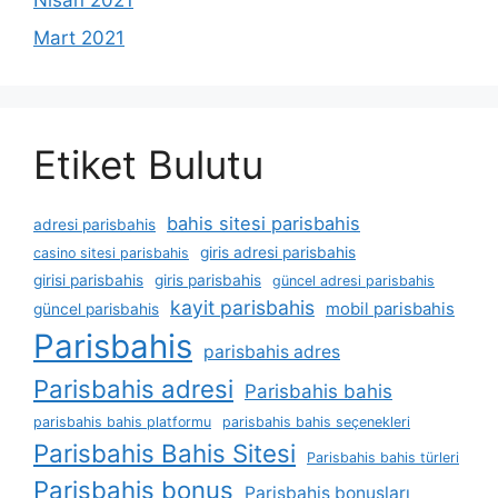
Nisan 2021
Mart 2021
Etiket Bulutu
bahis sitesi parisbahis
adresi parisbahis
giris adresi parisbahis
casino sitesi parisbahis
girisi parisbahis
giris parisbahis
güncel adresi parisbahis
kayit parisbahis
mobil parisbahis
güncel parisbahis
Parisbahis
parisbahis adres
Parisbahis adresi
Parisbahis bahis
parisbahis bahis platformu
parisbahis bahis seçenekleri
Parisbahis Bahis Sitesi
Parisbahis bahis türleri
Parisbahis bonus
Parisbahis bonusları