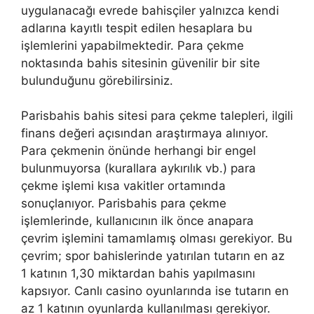
uygulanacağı evrede bahisçiler yalnızca kendi
adlarına kayıtlı tespit edilen hesaplara bu
işlemlerini yapabilmektedir. Para çekme
noktasında bahis sitesinin güvenilir bir site
bulunduğunu görebilirsiniz.
Parisbahis bahis sitesi para çekme talepleri, ilgili
finans değeri açısından araştırmaya alınıyor.
Para çekmenin önünde herhangi bir engel
bulunmuyorsa (kurallara aykırılık vb.) para
çekme işlemi kısa vakitler ortamında
sonuçlanıyor. Parisbahis para çekme
işlemlerinde, kullanıcının ilk önce anapara
çevrim işlemini tamamlamış olması gerekiyor. Bu
çevrim; spor bahislerinde yatırılan tutarın en az
1 katının 1,30 miktardan bahis yapılmasını
kapsıyor. Canlı casino oyunlarında ise tutarın en
az 1 katının oyunlarda kullanılması gerekiyor.