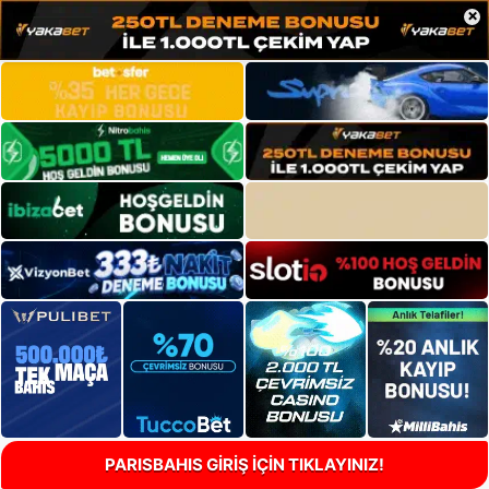
×
PARISBAHIS GİRİŞ İÇİN TIKLAYINIZ!