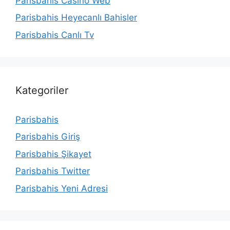
Parisbahis Casino Web
Parisbahis Heyecanlı Bahisler
Parisbahis Canlı Tv
Kategoriler
Parisbahis
Parisbahis Giriş
Parisbahis Şikayet
Parisbahis Twitter
Parisbahis Yeni Adresi