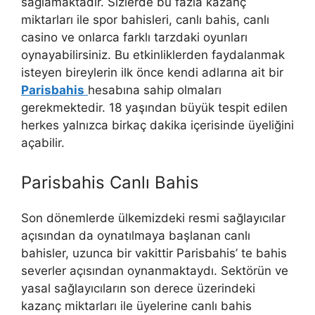
sağlamaktadır. Sizlerde bu fazla kazanç
miktarları ile spor bahisleri, canlı bahis, canlı
casino ve onlarca farklı tarzdaki oyunları
oynayabilirsiniz. Bu etkinliklerden faydalanmak
isteyen bireylerin ilk önce kendi adlarına ait bir
Parisbahis
hesabına sahip olmaları
gerekmektedir. 18 yaşından büyük tespit edilen
herkes yalnızca birkaç dakika içerisinde üyeliğini
açabilir.
Parisbahis Canlı Bahis
Son dönemlerde ülkemizdeki resmi sağlayıcılar
açısından da oynatılmaya başlanan canlı
bahisler, uzunca bir vakittir Parisbahis’ te bahis
severler açısından oynanmaktaydı. Sektörün ve
yasal sağlayıcıların son derece üzerindeki
kazanç miktarları ile üyelerine canlı bahis