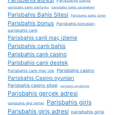
Parisbahis bahis
parisbahis bahis platformu
parisbahis bahis seçenekleri
Parisbahis Bahis Sitesi
Parisbahis bahis türleri
Parisbahis bonus
Parisbahis bonusları
parisbahis canli
Parisbahis canli maç izleme
Parisbahis canlı bahis
Parisbahis canlı casino
Parisbahis canlı destek
Parisbahis casino
Parisbahis canlı maç izle
Parisbahis Casino oyunları
Parisbahis casino sitesi
parisbahis erişebilirler
Parisbahis gerçek adresi
Parisbahis giriş
parisbahis giris twitter
Parisbahis giriş adresi
parisbahis girişi