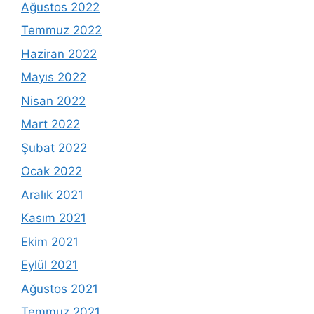
Ağustos 2022
Temmuz 2022
Haziran 2022
Mayıs 2022
Nisan 2022
Mart 2022
Şubat 2022
Ocak 2022
Aralık 2021
Kasım 2021
Ekim 2021
Eylül 2021
Ağustos 2021
Temmuz 2021