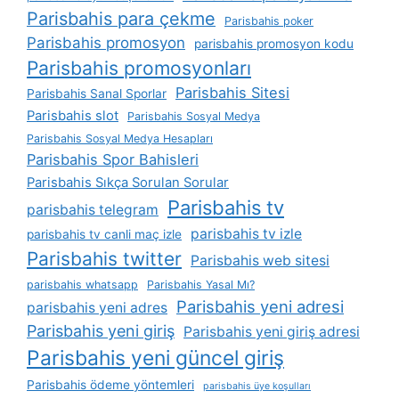
Parisbahis para çekme
Parisbahis poker
Parisbahis promosyon
parisbahis promosyon kodu
Parisbahis promosyonları
Parisbahis Sitesi
Parisbahis Sanal Sporlar
Parisbahis slot
Parisbahis Sosyal Medya
Parisbahis Sosyal Medya Hesapları
Parisbahis Spor Bahisleri
Parisbahis Sıkça Sorulan Sorular
Parisbahis tv
parisbahis telegram
parisbahis tv izle
parisbahis tv canli maç izle
Parisbahis twitter
Parisbahis web sitesi
parisbahis whatsapp
Parisbahis Yasal Mı?
Parisbahis yeni adresi
parisbahis yeni adres
Parisbahis yeni giriş
Parisbahis yeni giriş adresi
Parisbahis yeni güncel giriş
Parisbahis ödeme yöntemleri
parisbahis üye koşulları