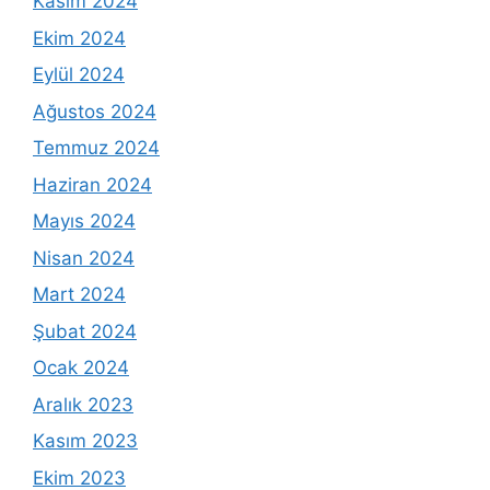
Kasım 2024
Ekim 2024
Eylül 2024
Ağustos 2024
Temmuz 2024
Haziran 2024
Mayıs 2024
Nisan 2024
Mart 2024
Şubat 2024
Ocak 2024
Aralık 2023
Kasım 2023
Ekim 2023