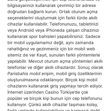
bilgisayarınızı kullanarak çevrimiçi bir adrese
doğrudan bağlantı kurun. Ortak oturum açma
seçeneklerini oluşturmak için farklı türde akıllı
cihazlar kullanılabilir. Telefonunuzu, tabletinizi
veya Android veya iPhoneda çalışan cihazınızı
kullanarak spor bahisleri yapabilirsiniz. Sadece
bir mobil uygulamamız değil, aynı zamanda
rahatlığınız ve gezinmeniz için bir mobil web
sitemiz de var Kayıt, sunulan farklı yöntemlerle
yapılabilir. Mevcut oturum açma yöntemleri akıllı
telefonlar ve diğer akıllı cihazlardır. Sonuç olarak
Parisbahis mobil erişim
, mobil giriş özelliklerinin
oluşturulmasına odaklanıyor. Birçok kişi mobil
cihazlarını kullanarak giriş yapmayı tercih ediyor.
İnternet üzerinden Casino Türkiye’de çok
popüler ve birçok kişi bunun için cep telefonunu
kullanıyor. Çünkü akıllı cihazlar taşıması kolay,
farklı yerlerde kullanılabiliyor ve karmaşık değil.