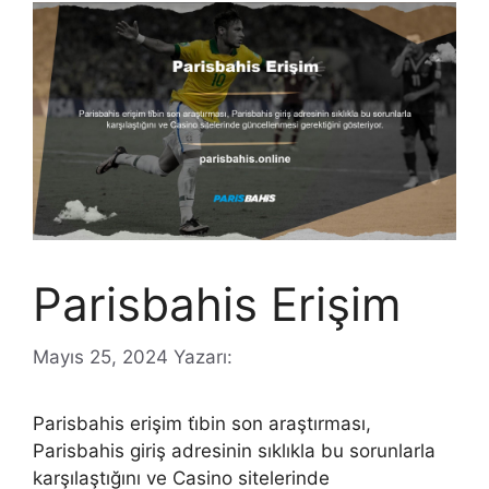
Parisbahis Erişim
Mayıs 25, 2024
Yazarı:
Parisbahis erişim ti̇bin son araştırması,
Parisbahis giriş adresinin sıklıkla bu sorunlarla
karşılaştığını ve Casino sitelerinde