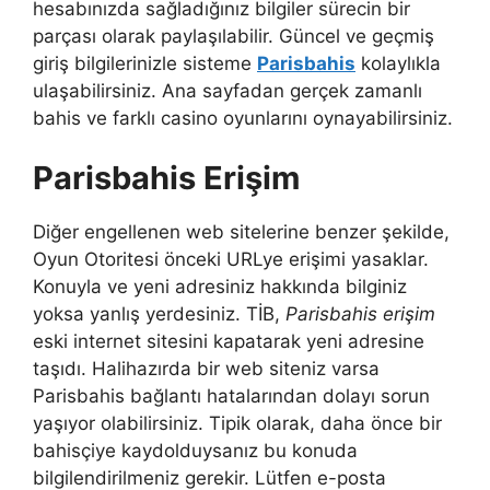
hesabınızda sağladığınız bilgiler sürecin bir
parçası olarak paylaşılabilir. Güncel ve geçmiş
giriş bilgilerinizle sisteme
Parisbahis
kolaylıkla
ulaşabilirsiniz. Ana sayfadan gerçek zamanlı
bahis ve farklı casino oyunlarını oynayabilirsiniz.
Parisbahis Erişim
Diğer engellenen web sitelerine benzer şekilde,
Oyun Otoritesi önceki URLye erişimi yasaklar.
Konuyla ve yeni adresiniz hakkında bilginiz
yoksa yanlış yerdesiniz. TİB,
Parisbahis erişim
eski internet sitesini kapatarak yeni adresine
taşıdı. Halihazırda bir web siteniz varsa
Parisbahis bağlantı hatalarından dolayı sorun
yaşıyor olabilirsiniz. Tipik olarak, daha önce bir
bahisçiye kaydolduysanız bu konuda
bilgilendirilmeniz gerekir. Lütfen e-posta