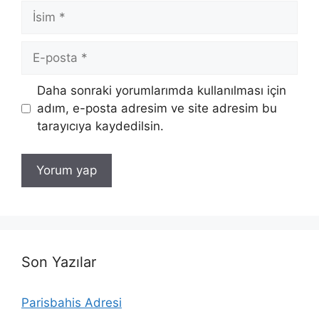
İsim
E-
posta
İnternet
Daha sonraki yorumlarımda kullanılması için
sitesi
adım, e-posta adresim ve site adresim bu
tarayıcıya kaydedilsin.
Son Yazılar
Parisbahis Adresi