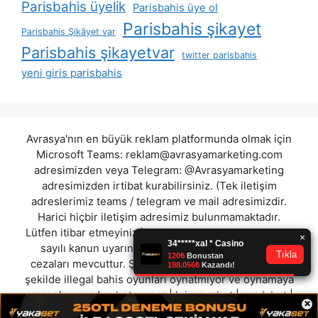
Parisbahis üyelik
Parisbahis üye ol
Parisbahis şikayet
Parisbahis Şikâyet var
Parisbahis şikayetvar
twitter parisbahis
yeni giris parisbahis
Avrasya'nın en büyük reklam platformunda olmak için
Microsoft Teams:
reklam@avrasyamarketing.com
adresimizden veya Telegram: @Avrasyamarketing
adresimizden irtibat kurabilirsiniz. (Tek iletişim
adreslerimiz teams / telegram ve mail adresimizdir.
Harici hiçbir iletişim adresimiz bulunmamaktadır.
Lütfen itibar etmeyiniz.) Türkiye yasalarına göre 7258
sayılı kanun uyarınca yasa dışı bahis oynamanın
cezaları mevcuttur. Şu an bulunduğunuz site hiç bir
şekilde illegal bahis oyunları oynatmıyor ve oynamaya
aracı olmuyordur.
betcasper
|
lejyonerbet
|
pradabet
|
×
casinosezar
|
casinokali
|
slotra
|
sakibet
|
prensbet