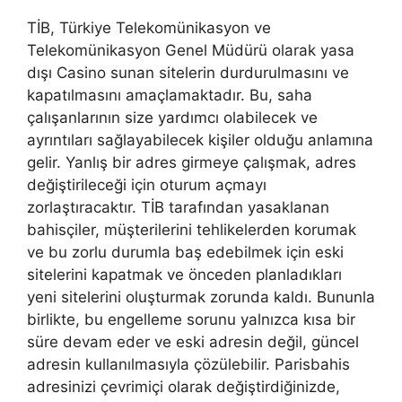
TİB, Türkiye Telekomünikasyon ve
Telekomünikasyon Genel Müdürü olarak yasa
dışı Casino sunan sitelerin durdurulmasını ve
kapatılmasını amaçlamaktadır. Bu, saha
çalışanlarının size yardımcı olabilecek ve
ayrıntıları sağlayabilecek kişiler olduğu anlamına
gelir. Yanlış bir adres girmeye çalışmak, adres
değiştirileceği için oturum açmayı
zorlaştıracaktır. TİB tarafından yasaklanan
bahisçiler, müşterilerini tehlikelerden korumak
ve bu zorlu durumla baş edebilmek için eski
sitelerini kapatmak ve önceden planladıkları
yeni sitelerini oluşturmak zorunda kaldı. Bununla
birlikte, bu engelleme sorunu yalnızca kısa bir
süre devam eder ve eski adresin değil, güncel
adresin kullanılmasıyla çözülebilir. Parisbahis
adresinizi çevrimiçi olarak değiştirdiğinizde,