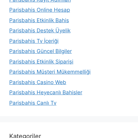
Parisbahis Online Hesap
Parisbahis Etkinlik Bahis
Parisbahis Destek Üyelik
Parisbahis Tv İçeriği
Parisbahis Güncel Bilgiler
Parisbahis Etkinlik Siparişi
Parisbahis Müşteri Mükemmelliği
Parisbahis Casino Web
Parisbahis Heyecanlı Bahisler
Parisbahis Canlı Tv
Kategoriler