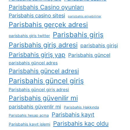
Parisbahis Casino oyunları
Parisbahis casino sitesi
parisbahis erişebilirler
Parisbahis gerçek adresi
Parisbahis giriş
parisbahis giris twitter
Parisbahis giriş adresi
parisbahis girişi
Parisbahis giriş yap
Parisbahis güncel
parisbahis güncel adres
Parisbahis güncel adresi
Parisbahis güncel giriş
Parisbahis güncel giriş adresi
Parisbahis güvenilir mi
parisbahis güvenlir mi
Parisbahis Hakkında
Parisbahis kayıt
Parisbahis hesap açma
Parisbahis kaç oldu
Parisbahis kayıt işlemi