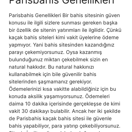
Parisbahis Genellikleri Bir bahis sitesinin güven
konusu ile ilgili sizlere sunması gereken başka
bir özellik de sitenin yatırımları ile ilgilidir. Çünkü
kaçak bahis siteleri kimi vakit üyelerine ödeme
yapmıyor. Yani bahis sitesinden kazandığınız
parayı çekemiyorsunuz. Oysa kazanmış
bulunduğunuz miktarı çekebilmek sizin en
natural hakkıdır. Bu natural hakkınızı
kullanabilmek için bile güvenilir bahis
sitelerinden şaşmamanız gerekiyor.
Ödemelerinizi kısa vakitte alabildiğiniz için bu
konuda aksilik yaşamıyorsunuz. Ödemeleri
daima 10 dakika içerisinde gerçekleşse de kimi
vakit 30 dakikayı bulabilir. Ancak her iki şekilde
de Parisbahis kaçak bahis sitesi ile güvenle
bahis yapabiliyor, para yatırıp çekebiliyorsunuz.