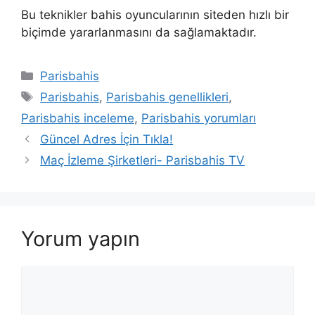
Bu teknikler bahis oyuncularının siteden hızlı bir
biçimde yararlanmasını da sağlamaktadır.
Kategoriler
Parisbahis
Etiketler
Parisbahis
,
Parisbahis genellikleri
,
Parisbahis inceleme
,
Parisbahis yorumları
Güncel Adres İçin Tıkla!
Maç İzleme Şirketleri- Parisbahis TV
Yorum yapın
Yorum