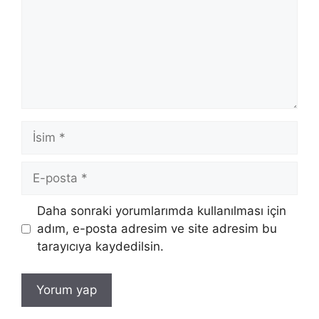
İsim
E-
posta
İnternet
Daha sonraki yorumlarımda kullanılması için
sitesi
adım, e-posta adresim ve site adresim bu
tarayıcıya kaydedilsin.