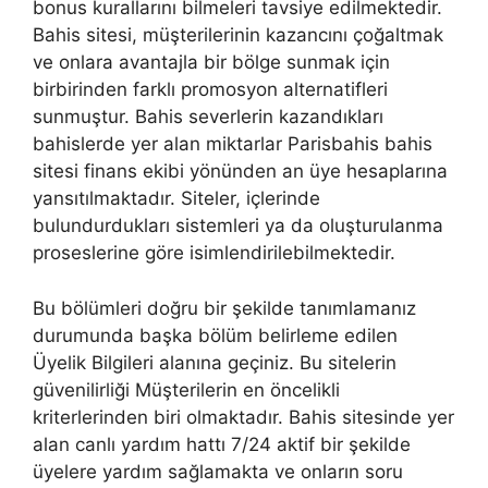
bonus kurallarını bilmeleri tavsiye edilmektedir.
Bahis sitesi, müşterilerinin kazancını çoğaltmak
ve onlara avantajla bir bölge sunmak için
birbirinden farklı promosyon alternatifleri
sunmuştur. Bahis severlerin kazandıkları
bahislerde yer alan miktarlar Parisbahis bahis
sitesi finans ekibi yönünden an üye hesaplarına
yansıtılmaktadır. Siteler, içlerinde
bulundurdukları sistemleri ya da oluşturulanma
proseslerine göre isimlendirilebilmektedir.
Bu bölümleri doğru bir şekilde tanımlamanız
durumunda başka bölüm belirleme edilen
Üyelik Bilgileri alanına geçiniz. Bu sitelerin
güvenilirliği Müşterilerin en öncelikli
kriterlerinden biri olmaktadır. Bahis sitesinde yer
alan canlı yardım hattı 7/24 aktif bir şekilde
üyelere yardım sağlamakta ve onların soru