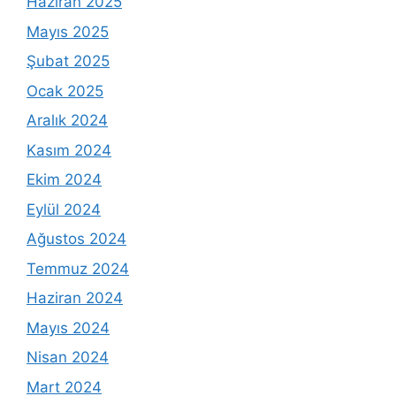
Haziran 2025
Mayıs 2025
Şubat 2025
Ocak 2025
Aralık 2024
Kasım 2024
Ekim 2024
Eylül 2024
Ağustos 2024
Temmuz 2024
Haziran 2024
Mayıs 2024
Nisan 2024
Mart 2024