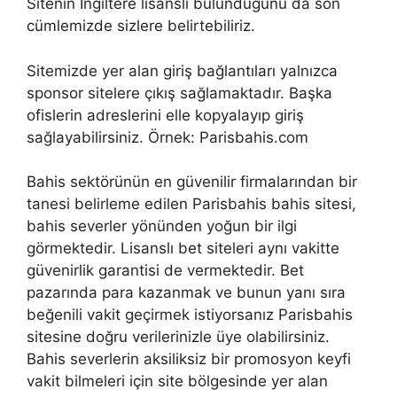
Sitenin İngiltere lisanslı bulunduğunu da son
cümlemizde sizlere belirtebiliriz.
Sitemizde yer alan giriş bağlantıları yalnızca
sponsor sitelere çıkış sağlamaktadır. Başka
ofislerin adreslerini elle kopyalayıp giriş
sağlayabilirsiniz. Örnek: Parisbahis.com
Bahis sektörünün en güvenilir firmalarından bir
tanesi belirleme edilen Parisbahis bahis sitesi,
bahis severler yönünden yoğun bir ilgi
görmektedir. Lisanslı bet siteleri aynı vakitte
güvenirlik garantisi de vermektedir. Bet
pazarında para kazanmak ve bunun yanı sıra
beğenili vakit geçirmek istiyorsanız Parisbahis
sitesine doğru verilerinizle üye olabilirsiniz.
Bahis severlerin aksiliksiz bir promosyon keyfi
vakit bilmeleri için site bölgesinde yer alan