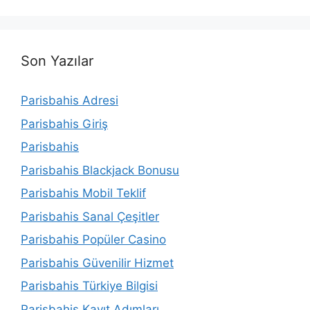
Son Yazılar
Parisbahis Adresi
Parisbahis Giriş
Parisbahis
Parisbahis Blackjack Bonusu
Parisbahis Mobil Teklif
Parisbahis Sanal Çeşitler
Parisbahis Popüler Casino
Parisbahis Güvenilir Hizmet
Parisbahis Türkiye Bilgisi
Parisbahis Kayıt Adımları