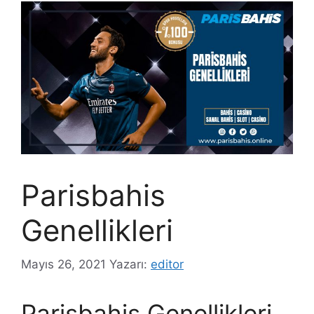
Parisbahis
Genellikleri
Mayıs 26, 2021
Yazarı:
editor
Parisbahis Genellikleri