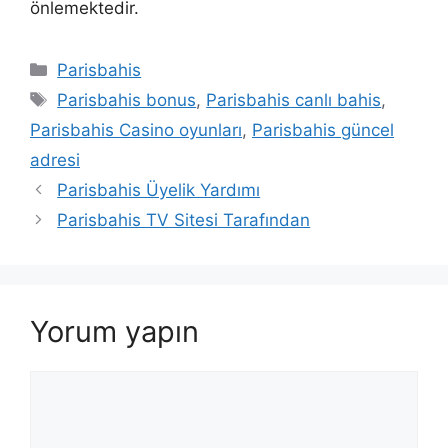
önlemektedir.
Kategoriler
Parisbahis
Etiketler
Parisbahis bonus
,
Parisbahis canlı bahis
,
Parisbahis Casino oyunları
,
Parisbahis güncel
adresi
Parisbahis Üyelik Yardımı
Parisbahis TV Sitesi Tarafından
Yorum yapın
Yorum