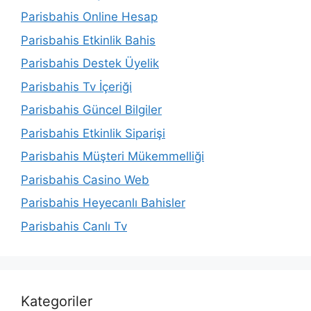
Parisbahis Online Hesap
Parisbahis Etkinlik Bahis
Parisbahis Destek Üyelik
Parisbahis Tv İçeriği
Parisbahis Güncel Bilgiler
Parisbahis Etkinlik Siparişi
Parisbahis Müşteri Mükemmelliği
Parisbahis Casino Web
Parisbahis Heyecanlı Bahisler
Parisbahis Canlı Tv
Kategoriler