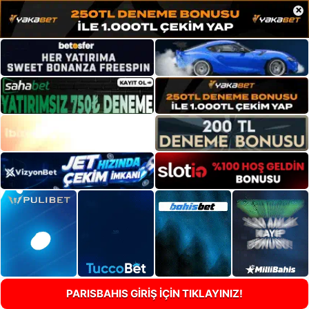
×
PARISBAHIS GİRİŞ İÇİN TIKLAYINIZ!