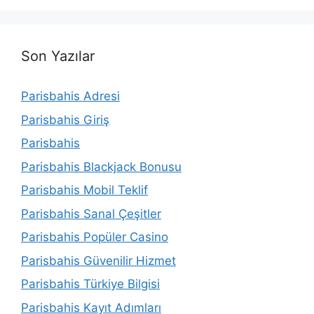
Son Yazılar
Parisbahis Adresi
Parisbahis Giriş
Parisbahis
Parisbahis Blackjack Bonusu
Parisbahis Mobil Teklif
Parisbahis Sanal Çeşitler
Parisbahis Popüler Casino
Parisbahis Güvenilir Hizmet
Parisbahis Türkiye Bilgisi
Parisbahis Kayıt Adımları