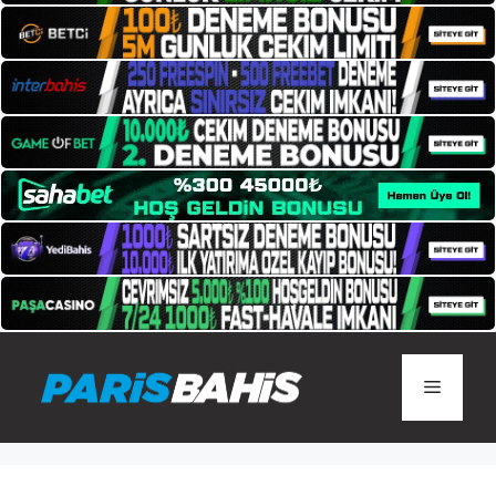
İçeriğe
atla
Menü