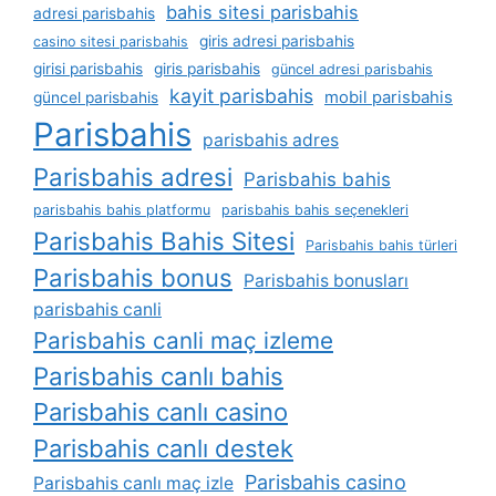
bahis sitesi parisbahis
adresi parisbahis
giris adresi parisbahis
casino sitesi parisbahis
girisi parisbahis
giris parisbahis
güncel adresi parisbahis
kayit parisbahis
mobil parisbahis
güncel parisbahis
Parisbahis
parisbahis adres
Parisbahis adresi
Parisbahis bahis
parisbahis bahis platformu
parisbahis bahis seçenekleri
Parisbahis Bahis Sitesi
Parisbahis bahis türleri
Parisbahis bonus
Parisbahis bonusları
parisbahis canli
Parisbahis canli maç izleme
Parisbahis canlı bahis
Parisbahis canlı casino
Parisbahis canlı destek
Parisbahis casino
Parisbahis canlı maç izle