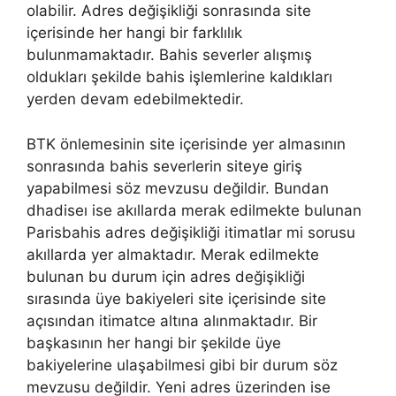
olabilir. Adres değişikliği sonrasında site
içerisinde her hangi bir farklılık
bulunmamaktadır. Bahis severler alışmış
oldukları şekilde bahis işlemlerine kaldıkları
yerden devam edebilmektedir.
BTK önlemesinin site içerisinde yer almasının
sonrasında bahis severlerin siteye giriş
yapabilmesi söz mevzusu değildir. Bundan
dhadiseı ise akıllarda merak edilmekte bulunan
Parisbahis adres değişikliği itimatlar mi sorusu
akıllarda yer almaktadır. Merak edilmekte
bulunan bu durum için adres değişikliği
sırasında üye bakiyeleri site içerisinde site
açısından itimatce altına alınmaktadır. Bir
başkasının her hangi bir şekilde üye
bakiyelerine ulaşabilmesi gibi bir durum söz
mevzusu değildir. Yeni adres üzerinden ise