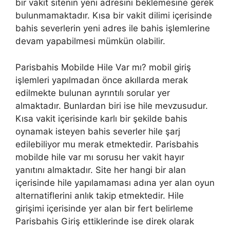
bir vakit sitenin yeni adresini beklemesine gerek
bulunmamaktadır. Kısa bir vakit dilimi içerisinde
bahis severlerin yeni adres ile bahis işlemlerine
devam yapabilmesi mümkün olabilir.
Parisbahis Mobilde Hile Var mı? mobil giriş
işlemleri yapılmadan önce akıllarda merak
edilmekte bulunan ayrıntılı sorular yer
almaktadır. Bunlardan biri ise hile mevzusudur.
Kısa vakit içerisinde karlı bir şekilde bahis
oynamak isteyen bahis severler hile şarj
edilebiliyor mu merak etmektedir. Parisbahis
mobilde hile var mı sorusu her vakit hayır
yanıtını almaktadır. Site her hangi bir alan
içerisinde hile yapılamaması adına yer alan oyun
alternatiflerini anlık takip etmektedir. Hile
girişimi içerisinde yer alan bir fert belirleme
Parisbahis Giriş ettiklerinde ise direk olarak