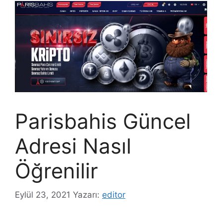
Parisbahis Güncel
Adresi Nasıl
Öğrenilir
Eylül 23, 2021
Yazarı:
editor