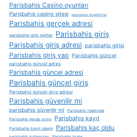
Parisbahis Casino oyunları
Parisbahis casino sitesi
parisbahis erişebilirler
Parisbahis gerçek adresi
Parisbahis giriş
parisbahis giris twitter
Parisbahis giriş adresi
parisbahis girişi
Parisbahis giriş yap
Parisbahis güncel
parisbahis güncel adres
Parisbahis güncel adresi
Parisbahis güncel giriş
Parisbahis güncel giriş adresi
Parisbahis güvenilir mi
parisbahis güvenlir mi
Parisbahis Hakkında
Parisbahis kayıt
Parisbahis hesap açma
Parisbahis kaç oldu
Parisbahis kayıt işlemi
parisbahis kullanıcıları
Parisbahis lisans