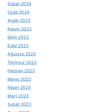
Şubat 2024
Ocak 2024
Aralık 2023
Kasım 2023
Ekim 2023
Eylül 2023
Ağustos 2023
Temmuz 2023
Haziran 2023
Mayıs 2023
Nisan 2023
Mart 2023
Şubat 2023