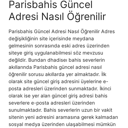
Parisbahis Güncel
Adresi Nasıl Öğrenilir
Parisbahis Güncel Adresi Nasıl Öğrenilir Adres
değişikliğinin site içerisinde meydana
gelmesinin sonrasında eski adres üzerinden
siteye giriş uygulanabilmesi söz mevzusu
değildir. Bundan dhadiseı bahis severlerin
akıllarında Parisbahis güncel adresi nasıl
öğrenilir sorusu akıllarda yer almaktadır. İlk
olarak site güncel giriş adresini üyelerine e-
posta adresleri üzerinden sunmaktadır. İkinci
olarak ise yer alan güncel giriş adresi bahis
severlere e-posta adresleri üzerinden
sunulmaktadır. Bahis severlerin uzun bir vakit
sitenin yeni adresini aramasına gerek kalmadan
sosyal medya üzerinden ulaşabilmesi mümkün