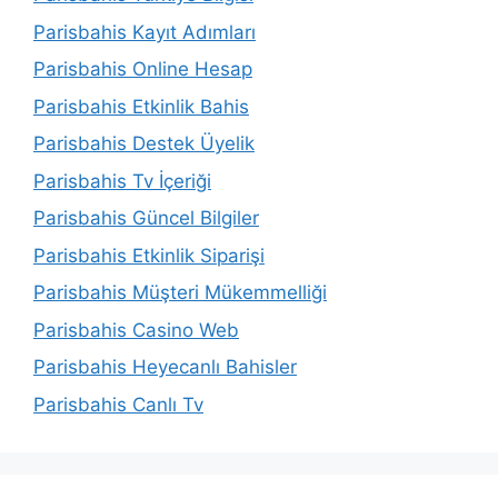
Parisbahis Kayıt Adımları
Parisbahis Online Hesap
Parisbahis Etkinlik Bahis
Parisbahis Destek Üyelik
Parisbahis Tv İçeriği
Parisbahis Güncel Bilgiler
Parisbahis Etkinlik Siparişi
Parisbahis Müşteri Mükemmelliği
Parisbahis Casino Web
Parisbahis Heyecanlı Bahisler
Parisbahis Canlı Tv