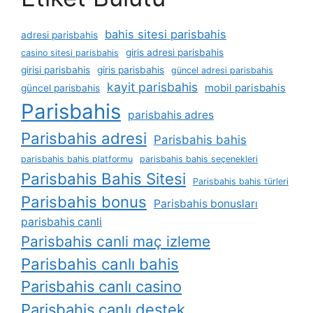
bahis sitesi parisbahis
adresi parisbahis
giris adresi parisbahis
casino sitesi parisbahis
girisi parisbahis
giris parisbahis
güncel adresi parisbahis
kayit parisbahis
mobil parisbahis
güncel parisbahis
Parisbahis
parisbahis adres
Parisbahis adresi
Parisbahis bahis
parisbahis bahis platformu
parisbahis bahis seçenekleri
Parisbahis Bahis Sitesi
Parisbahis bahis türleri
Parisbahis bonus
Parisbahis bonusları
parisbahis canli
Parisbahis canli maç izleme
Parisbahis canlı bahis
Parisbahis canlı casino
Parisbahis canlı destek