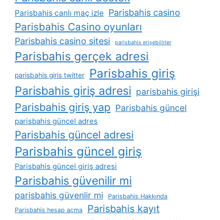
Parisbahis casino
Parisbahis canlı maç izle
Parisbahis Casino oyunları
Parisbahis casino sitesi
parisbahis erişebilirler
Parisbahis gerçek adresi
Parisbahis giriş
parisbahis giris twitter
Parisbahis giriş adresi
parisbahis girişi
Parisbahis giriş yap
Parisbahis güncel
parisbahis güncel adres
Parisbahis güncel adresi
Parisbahis güncel giriş
Parisbahis güncel giriş adresi
Parisbahis güvenilir mi
parisbahis güvenlir mi
Parisbahis Hakkında
Parisbahis kayıt
Parisbahis hesap açma