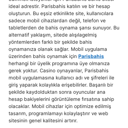
ideal adrestir. Parisbahis katılın ve bir hesap
oluşturun. Bu eşsiz etkinlikte site, kullanıcılara
sadece mobil cihazlardan değil, telefon ve
tabletlerden de bahis oynama şansı sunuyor. Bu
alternatif yaklaşım, sitede alışılagelmiş
yöntemlerden farklı bir şekilde bahis
oynamanıza olanak sağlar. Mobil uygulama
üzerinden bahis oynamak için
Parisbahis
herhangi bir üyelik programına üye olmanıza
gerek yoktur. Casino oynayanlar, Parisbahis
mobil uygulamasına kullanıcı adı ve şifreleri ile
giriş yaparak kolaylıkla erişebilirler. Başarılı bir
şekilde kaydolduktan sonra oyuncular ana
hesap bakiyelerini görüntüleme fırsatına sahip
olacaklar. Mobil cihazlar için optimize edilmiş
tasarım, programlamayı kolaylaştırır ve web
sitesinin genel kalitesini artırır.