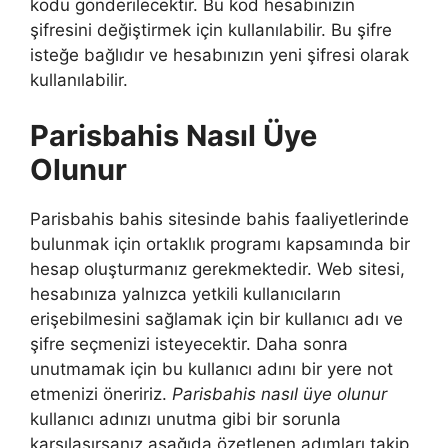
kodu gönderilecektir. Bu kod hesabınızın
şifresini değiştirmek için kullanılabilir. Bu şifre
isteğe bağlıdır ve hesabınızın yeni şifresi olarak
kullanılabilir.
Parisbahis Nasıl Üye
Olunur
Parisbahis bahis sitesinde bahis faaliyetlerinde
bulunmak için ortaklık programı kapsamında bir
hesap oluşturmanız gerekmektedir. Web sitesi,
hesabınıza yalnızca yetkili kullanıcıların
erişebilmesini sağlamak için bir kullanıcı adı ve
şifre seçmenizi isteyecektir. Daha sonra
unutmamak için bu kullanıcı adını bir yere not
etmenizi öneririz.
Parisbahis nasıl üye olunur
kullanıcı adınızı unutma gibi bir sorunla
karşılaşırsanız aşağıda özetlenen adımları takip