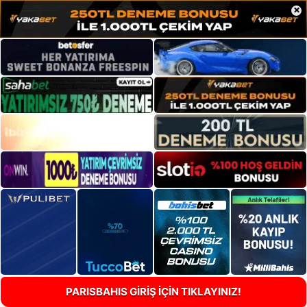
×
PARISBAHIS GİRİŞ İÇİN TIKLAYINIZ!