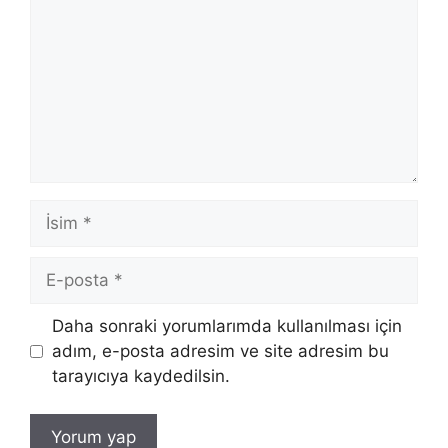
İsim
E-
posta
İnternet
Daha sonraki yorumlarımda kullanılması için
sitesi
adım, e-posta adresim ve site adresim bu
tarayıcıya kaydedilsin.