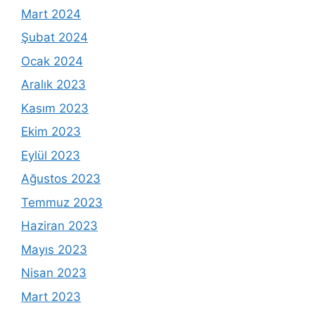
Mart 2024
Şubat 2024
Ocak 2024
Aralık 2023
Kasım 2023
Ekim 2023
Eylül 2023
Ağustos 2023
Temmuz 2023
Haziran 2023
Mayıs 2023
Nisan 2023
Mart 2023