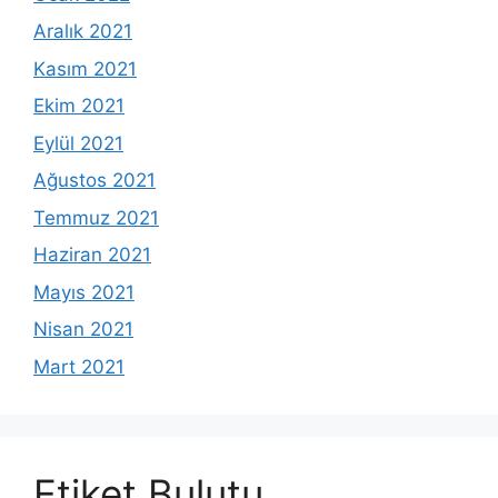
Aralık 2021
Kasım 2021
Ekim 2021
Eylül 2021
Ağustos 2021
Temmuz 2021
Haziran 2021
Mayıs 2021
Nisan 2021
Mart 2021
Etiket Bulutu