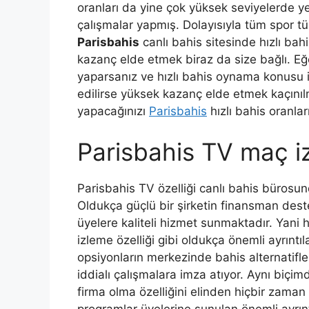
oranları da yine çok yüksek seviyelerde yer 
çalışmalar yapmış. Dolayısıyla tüm spor tü
Parisbahis
canlı bahis sitesinde hızlı bah
kazanç elde etmek biraz da size bağlı. Eğe
yaparsanız ve hızlı bahis oynama konusu ile
edilirse yüksek kazanç elde etmek kaçını
yapacağınızı
Parisbahis
hızlı bahis oranla
Parisbahis TV maç i
Parisbahis TV özelliği canlı bahis bürosun
Oldukça güçlü bir şirketin finansman desteğ
üyelere kaliteli hizmet sunmaktadır. Yani
izleme özelliği gibi oldukça önemli ayrıntıl
opsiyonların merkezinde bahis alternatifl
iddialı çalışmalara imza atıyor. Aynı biçim
firma olma özelliğini elinden hiçbir zaman