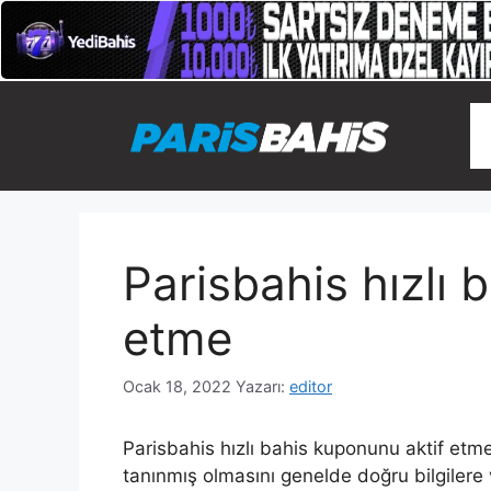
İçeriğe
atla
Parisbahis hızlı 
etme
Ocak 18, 2022
Yazarı:
editor
Parisbahis hızlı bahis kuponunu aktif etme
tanınmış olmasını genelde doğru bilgilere 