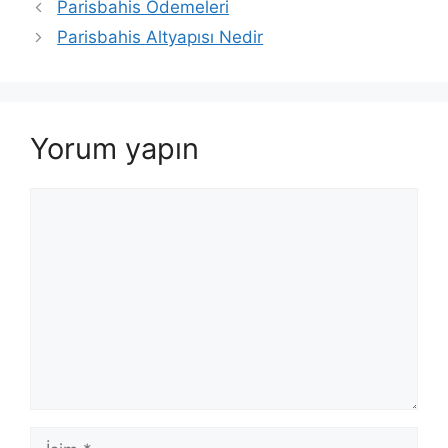
Parisbahis Ödemeleri
Parisbahis Altyapısı Nedir
Yorum yapın
Yorum
İsim