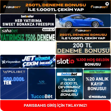
×
PARISBAHIS GİRİŞ İÇİN TIKLAYINIZ!