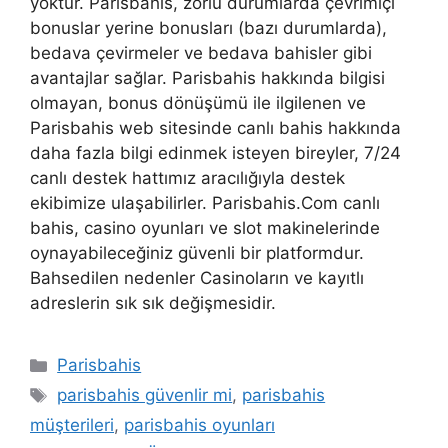
yoktur. Parisbahis, zorlu durumlarda çevrimiçi
bonuslar yerine bonusları (bazı durumlarda),
bedava çevirmeler ve bedava bahisler gibi
avantajlar sağlar. Parisbahis hakkında bilgisi
olmayan, bonus dönüşümü ile ilgilenen ve
Parisbahis web sitesinde canlı bahis hakkında
daha fazla bilgi edinmek isteyen bireyler, 7/24
canlı destek hattımız aracılığıyla destek
ekibimize ulaşabilirler. Parisbahis.Com canlı
bahis, casino oyunları ve slot makinelerinde
oynayabileceğiniz güvenli bir platformdur.
Bahsedilen nedenler Casinoların ve kayıtlı
adreslerin sık sık değişmesidir.
Kategoriler
Parisbahis
Etiketler
parisbahis güvenlir mi
,
parisbahis
müşterileri
,
parisbahis oyunları