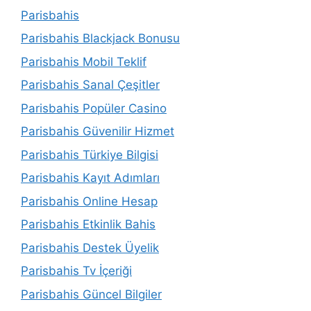
Parisbahis
Parisbahis Blackjack Bonusu
Parisbahis Mobil Teklif
Parisbahis Sanal Çeşitler
Parisbahis Popüler Casino
Parisbahis Güvenilir Hizmet
Parisbahis Türkiye Bilgisi
Parisbahis Kayıt Adımları
Parisbahis Online Hesap
Parisbahis Etkinlik Bahis
Parisbahis Destek Üyelik
Parisbahis Tv İçeriği
Parisbahis Güncel Bilgiler