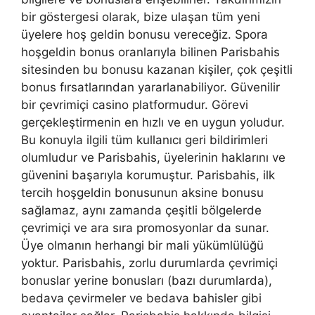
bir göstergesi olarak, bize ulaşan tüm yeni
üyelere hoş geldin bonusu vereceğiz. Spora
hoşgeldin bonus oranlarıyla bilinen Parisbahis
sitesinden bu bonusu kazanan kişiler, çok çeşitli
bonus fırsatlarından yararlanabiliyor. Güvenilir
bir çevrimiçi casino platformudur. Görevi
gerçekleştirmenin en hızlı ve en uygun yoludur.
Bu konuyla ilgili tüm kullanıcı geri bildirimleri
olumludur ve Parisbahis, üyelerinin haklarını ve
güvenini başarıyla korumuştur. Parisbahis, ilk
tercih hoşgeldin bonusunun aksine bonusu
sağlamaz, aynı zamanda çeşitli bölgelerde
çevrimiçi ve ara sıra promosyonlar da sunar.
Üye olmanın herhangi bir mali yükümlülüğü
yoktur. Parisbahis, zorlu durumlarda çevrimiçi
bonuslar yerine bonusları (bazı durumlarda),
bedava çevirmeler ve bedava bahisler gibi