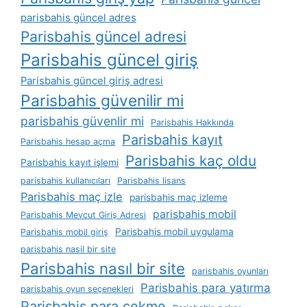
parisbahis güncel adres
Parisbahis güncel adresi
Parisbahis güncel giriş
Parisbahis güncel giriş adresi
Parisbahis güvenilir mi
parisbahis güvenlir mi
Parisbahis Hakkında
Parisbahis kayıt
Parisbahis hesap açma
Parisbahis kaç oldu
Parisbahis kayıt işlemi
parisbahis kullanıcıları
Parisbahis lisans
Parisbahis maç izle
parisbahis maç izleme
parisbahis mobil
Parisbahis Mevcut Giriş Adresi
Parisbahis mobil uygulama
Parisbahis mobil giriş
parisbahis nasil bir site
Parisbahis nasıl bir site
parisbahis oyunları
Parisbahis para yatırma
parisbahis oyun seçenekleri
Parisbahis para çekme