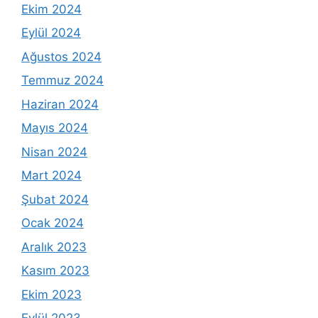
Ekim 2024
Eylül 2024
Ağustos 2024
Temmuz 2024
Haziran 2024
Mayıs 2024
Nisan 2024
Mart 2024
Şubat 2024
Ocak 2024
Aralık 2023
Kasım 2023
Ekim 2023