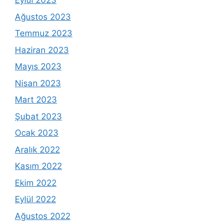
Eylül 2023
Ağustos 2023
Temmuz 2023
Haziran 2023
Mayıs 2023
Nisan 2023
Mart 2023
Şubat 2023
Ocak 2023
Aralık 2022
Kasım 2022
Ekim 2022
Eylül 2022
Ağustos 2022