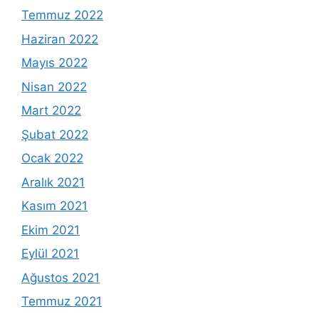
Temmuz 2022
Haziran 2022
Mayıs 2022
Nisan 2022
Mart 2022
Şubat 2022
Ocak 2022
Aralık 2021
Kasım 2021
Ekim 2021
Eylül 2021
Ağustos 2021
Temmuz 2021