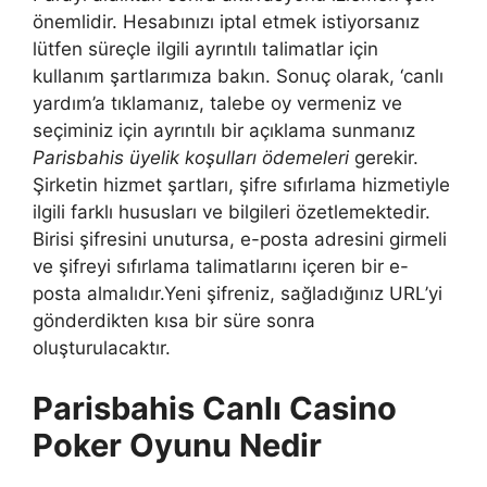
önemlidir. Hesabınızı iptal etmek istiyorsanız
lütfen süreçle ilgili ayrıntılı talimatlar için
kullanım şartlarımıza bakın. Sonuç olarak, ‘canlı
yardım’a tıklamanız, talebe oy vermeniz ve
seçiminiz için ayrıntılı bir açıklama sunmanız
Parisbahis üyelik koşulları ödemeleri
gerekir.
Şirketin hizmet şartları, şifre sıfırlama hizmetiyle
ilgili farklı hususları ve bilgileri özetlemektedir.
Birisi şifresini unutursa, e-posta adresini girmeli
ve şifreyi sıfırlama talimatlarını içeren bir e-
posta almalıdır.Yeni şifreniz, sağladığınız URL’yi
gönderdikten kısa bir süre sonra
oluşturulacaktır.
Parisbahis Canlı Casino
Poker Oyunu Nedir