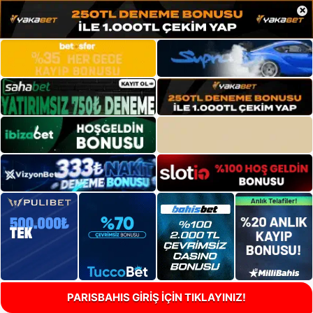
×
PARISBAHIS GİRİŞ İÇİN TIKLAYINIZ!