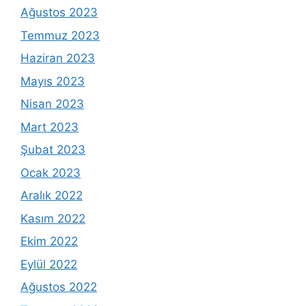
Ağustos 2023
Temmuz 2023
Haziran 2023
Mayıs 2023
Nisan 2023
Mart 2023
Şubat 2023
Ocak 2023
Aralık 2022
Kasım 2022
Ekim 2022
Eylül 2022
Ağustos 2022