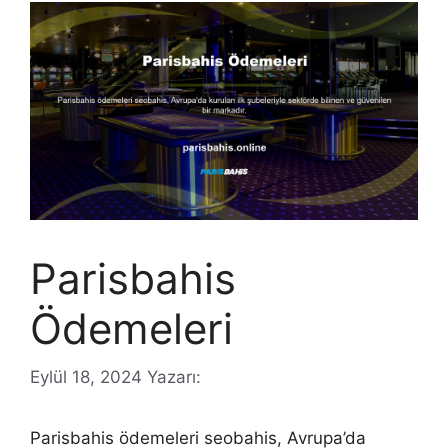
Parisbahis
Ödemeleri
Eylül 18, 2024
Yazarı:
Parisbahis ödemeleri seobahis, Avrupa’da