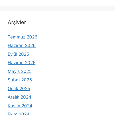
Arşivler
Temmuz 2026
Haziran 2026
Eylül 2025
Haziran 2025
Mayıs 2025
Şubat 2025
Ocak 2025
Aralık 2024
Kasım 2024
Ekim 2024