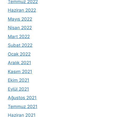
Temmuz 2022
Haziran 2022
Mayıs 2022
Nisan 2022
Mart 2022
Şubat 2022
Ocak 2022
Aralık 2021
Kasım 2021
Ekim 2021
Eylül 2021
Ağustos 2021
Temmuz 2021
Haziran 2021