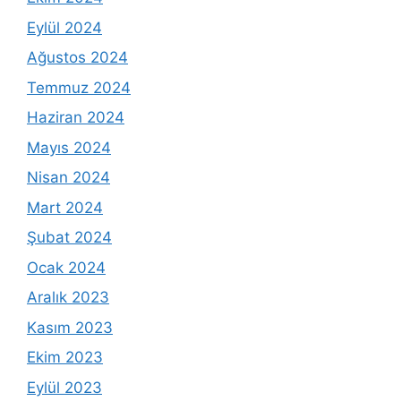
Eylül 2024
Ağustos 2024
Temmuz 2024
Haziran 2024
Mayıs 2024
Nisan 2024
Mart 2024
Şubat 2024
Ocak 2024
Aralık 2023
Kasım 2023
Ekim 2023
Eylül 2023