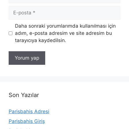
E-
posta
İnternet
Daha sonraki yorumlarımda kullanılması için
sitesi
adım, e-posta adresim ve site adresim bu
tarayıcıya kaydedilsin.
Son Yazılar
Parisbahis Adresi
Parisbahis Giriş