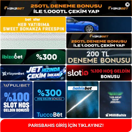
×
PARISBAHIS GİRİŞ İÇİN TIKLAYINIZ!