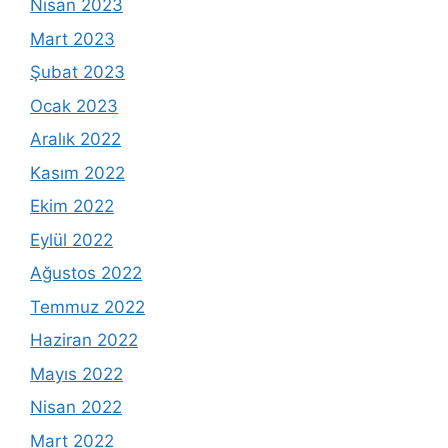
Nisan 2023
Mart 2023
Şubat 2023
Ocak 2023
Aralık 2022
Kasım 2022
Ekim 2022
Eylül 2022
Ağustos 2022
Temmuz 2022
Haziran 2022
Mayıs 2022
Nisan 2022
Mart 2022