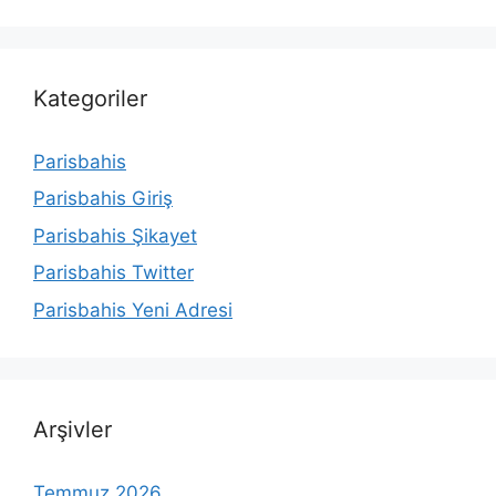
Kategoriler
Parisbahis
Parisbahis Giriş
Parisbahis Şikayet
Parisbahis Twitter
Parisbahis Yeni Adresi
Arşivler
Temmuz 2026