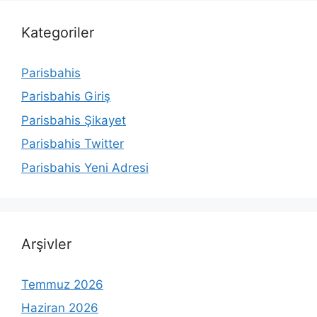
Kategoriler
Parisbahis
Parisbahis Giriş
Parisbahis Şikayet
Parisbahis Twitter
Parisbahis Yeni Adresi
Arşivler
Temmuz 2026
Haziran 2026