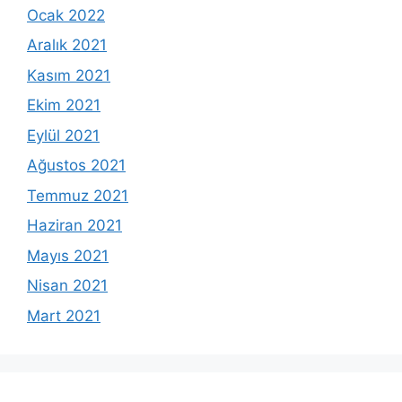
Ocak 2022
Aralık 2021
Kasım 2021
Ekim 2021
Eylül 2021
Ağustos 2021
Temmuz 2021
Haziran 2021
Mayıs 2021
Nisan 2021
Mart 2021