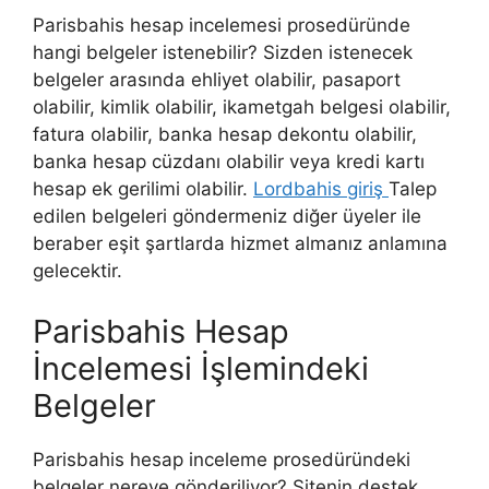
Parisbahis hesap incelemesi prosedüründe
hangi belgeler istenebilir? Sizden istenecek
belgeler arasında ehliyet olabilir, pasaport
olabilir, kimlik olabilir, ikametgah belgesi olabilir,
fatura olabilir, banka hesap dekontu olabilir,
banka hesap cüzdanı olabilir veya kredi kartı
hesap ek gerilimi olabilir.
Lordbahis giriş
Talep
edilen belgeleri göndermeniz diğer üyeler ile
beraber eşit şartlarda hizmet almanız anlamına
gelecektir.
Parisbahis Hesap
İncelemesi İşlemindeki
Belgeler
Parisbahis hesap inceleme prosedüründeki
belgeler nereye gönderiliyor? Sitenin destek