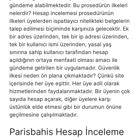
gündeme alabilmektedir. Bu prosedürün ilkeleri
nelerdir? Hesap incelemesi prosedürünün
ilkeleri üyelerden ispatlayıcı nitelikteki belgelerin
talep edilmesi biçiminde karşınıza gelecektir. Ek
bir adres üzerinden, tek bir ip adresi üzerinden,
tek bir kullanıcı ismi üzerinden, yasal yaş
sınırına sahip kullanıcı tarafından hesap
açıldığının ortaya menfaati olması amacı ile
gündeme getirilen bir uygulamadır. Güvenlik
ilkesi neden ön plana çıkmaktadır? Çünkü site
içerisinde her üye eşittir. Her üye adil olarak
hizmetlerinden faydalanmaktadır. Bir üyenin çok
sayıda hesap açarak, diğer üyelere karşı
üstünlük elde etmesi gibi bir durumun önüne
geçilmesine çalışılmaktadır.
Parisbahis Hesap İnceleme