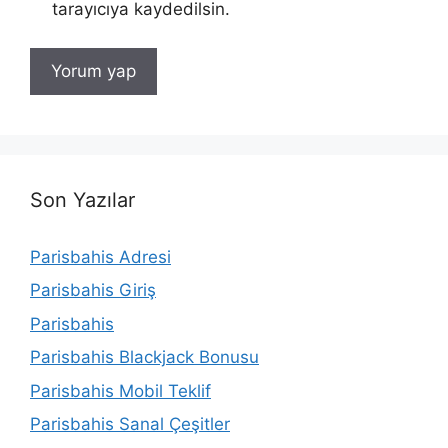
tarayıcıya kaydedilsin.
Son Yazılar
Parisbahis Adresi
Parisbahis Giriş
Parisbahis
Parisbahis Blackjack Bonusu
Parisbahis Mobil Teklif
Parisbahis Sanal Çeşitler