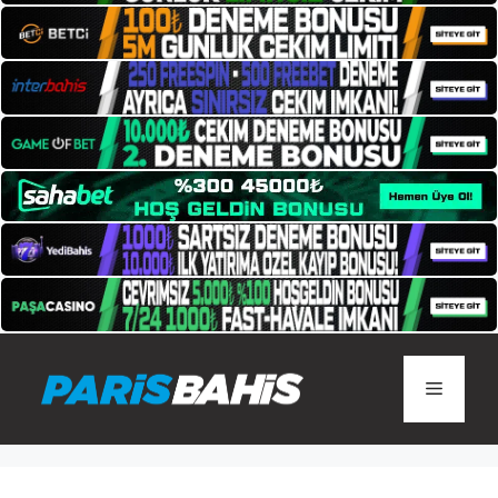
İçeriğe
atla
Menü