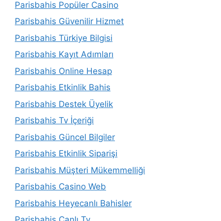
Parisbahis Popüler Casino
Parisbahis Güvenilir Hizmet
Parisbahis Türkiye Bilgisi
Parisbahis Kayıt Adımları
Parisbahis Online Hesap
Parisbahis Etkinlik Bahis
Parisbahis Destek Üyelik
Parisbahis Tv İçeriği
Parisbahis Güncel Bilgiler
Parisbahis Etkinlik Siparişi
Parisbahis Müşteri Mükemmelliği
Parisbahis Casino Web
Parisbahis Heyecanlı Bahisler
Parisbahis Canlı Tv