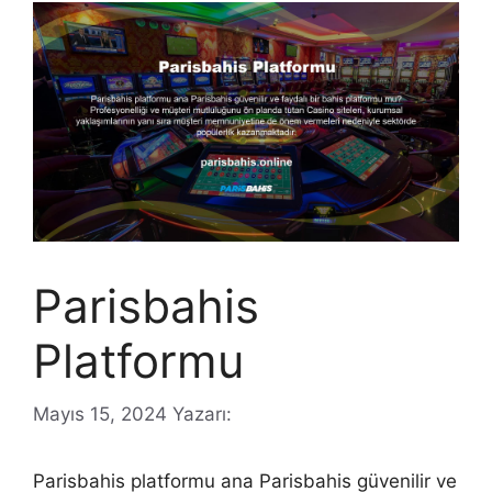
Parisbahis
Platformu
Mayıs 15, 2024
Yazarı:
Parisbahis platformu ana Parisbahis güvenilir ve