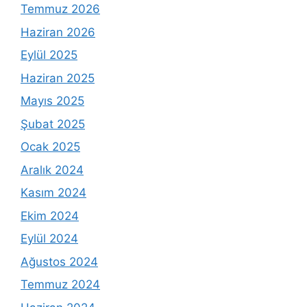
Temmuz 2026
Haziran 2026
Eylül 2025
Haziran 2025
Mayıs 2025
Şubat 2025
Ocak 2025
Aralık 2024
Kasım 2024
Ekim 2024
Eylül 2024
Ağustos 2024
Temmuz 2024