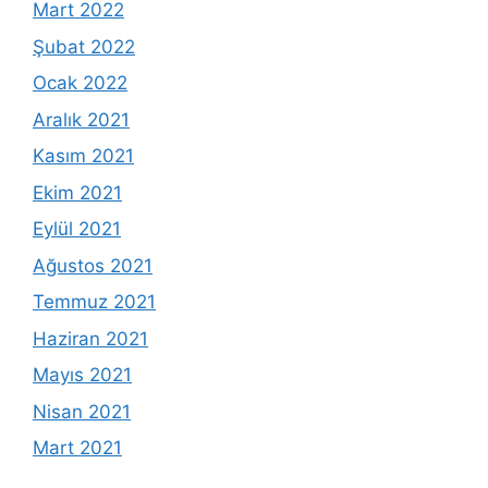
Mart 2022
Şubat 2022
Ocak 2022
Aralık 2021
Kasım 2021
Ekim 2021
Eylül 2021
Ağustos 2021
Temmuz 2021
Haziran 2021
Mayıs 2021
Nisan 2021
Mart 2021