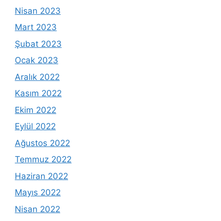
Nisan 2023
Mart 2023
Şubat 2023
Ocak 2023
Aralık 2022
Kasım 2022
Ekim 2022
Eylül 2022
Ağustos 2022
Temmuz 2022
Haziran 2022
Mayıs 2022
Nisan 2022