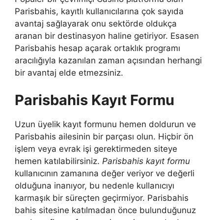
Parisbahis, kayıtlı kullanıcılarına çok sayıda
avantaj sağlayarak onu sektörde oldukça
aranan bir destinasyon haline getiriyor. Esasen
Parisbahis hesap açarak ortaklık programı
aracılığıyla kazanılan zaman açısından herhangi
bir avantaj elde etmezsiniz.
Parisbahis Kayıt Formu
Uzun üyelik kayıt formunu hemen doldurun ve
Parisbahis ailesinin bir parçası olun. Hiçbir ön
işlem veya evrak işi gerektirmeden siteye
hemen katılabilirsiniz.
Parisbahis kayıt formu
kullanıcının zamanına değer veriyor ve değerli
olduğuna inanıyor, bu nedenle kullanıcıyı
karmaşık bir süreçten geçirmiyor. Parisbahis
bahis sitesine katılmadan önce bulunduğunuz