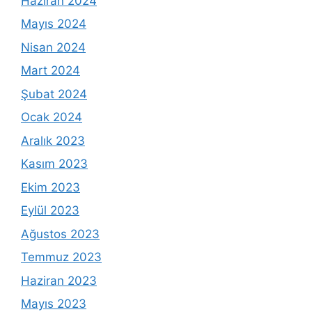
Haziran 2024
Mayıs 2024
Nisan 2024
Mart 2024
Şubat 2024
Ocak 2024
Aralık 2023
Kasım 2023
Ekim 2023
Eylül 2023
Ağustos 2023
Temmuz 2023
Haziran 2023
Mayıs 2023