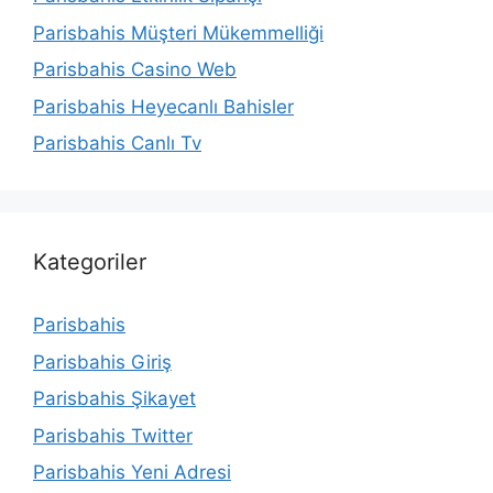
Parisbahis Müşteri Mükemmelliği
Parisbahis Casino Web
Parisbahis Heyecanlı Bahisler
Parisbahis Canlı Tv
Kategoriler
Parisbahis
Parisbahis Giriş
Parisbahis Şikayet
Parisbahis Twitter
Parisbahis Yeni Adresi