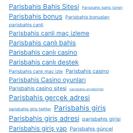
Parisbahis Bahis Sitesi
Parisbahis bahis türleri
Parisbahis bonus
Parisbahis bonusları
parisbahis canli
Parisbahis canli maç izleme
Parisbahis canlı bahis
Parisbahis canlı casino
Parisbahis canlı destek
Parisbahis casino
Parisbahis canlı maç izle
Parisbahis Casino oyunları
Parisbahis casino sitesi
parisbahis erişebilirler
Parisbahis gerçek adresi
Parisbahis giriş
parisbahis giris twitter
Parisbahis giriş adresi
parisbahis girişi
Parisbahis giriş yap
Parisbahis güncel