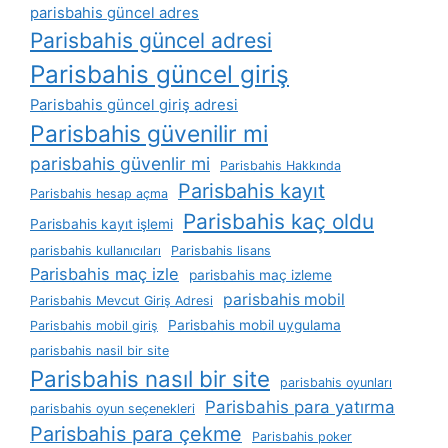
parisbahis güncel adres
Parisbahis güncel adresi
Parisbahis güncel giriş
Parisbahis güncel giriş adresi
Parisbahis güvenilir mi
parisbahis güvenlir mi
Parisbahis Hakkında
Parisbahis kayıt
Parisbahis hesap açma
Parisbahis kaç oldu
Parisbahis kayıt işlemi
parisbahis kullanıcıları
Parisbahis lisans
Parisbahis maç izle
parisbahis maç izleme
parisbahis mobil
Parisbahis Mevcut Giriş Adresi
Parisbahis mobil uygulama
Parisbahis mobil giriş
parisbahis nasil bir site
Parisbahis nasıl bir site
parisbahis oyunları
Parisbahis para yatırma
parisbahis oyun seçenekleri
Parisbahis para çekme
Parisbahis poker