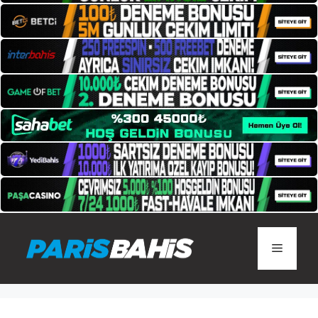
İçeriğe
atla
Menü