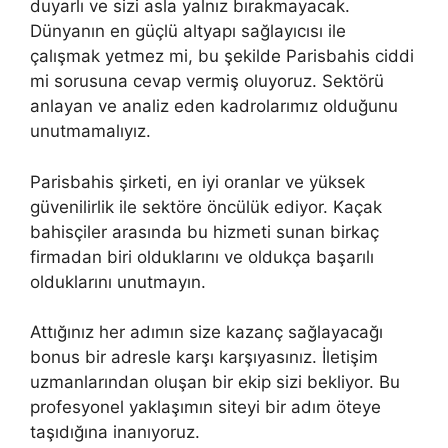
duyarlı ve sizi asla yalnız bırakmayacak.
Dünyanın en güçlü altyapı sağlayıcısı ile
çalışmak yetmez mi, bu şekilde Parisbahis ciddi
mi sorusuna cevap vermiş oluyoruz. Sektörü
anlayan ve analiz eden kadrolarımız olduğunu
unutmamalıyız.
Parisbahis şirketi, en iyi oranlar ve yüksek
güvenilirlik ile sektöre öncülük ediyor. Kaçak
bahisçiler arasında bu hizmeti sunan birkaç
firmadan biri olduklarını ve oldukça başarılı
olduklarını unutmayın.
Attığınız her adımın size kazanç sağlayacağı
bonus bir adresle karşı karşıyasınız. İletişim
uzmanlarından oluşan bir ekip sizi bekliyor. Bu
profesyonel yaklaşımın siteyi bir adım öteye
taşıdığına inanıyoruz.