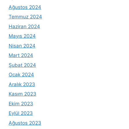
Ağustos 2024
Temmuz 2024
Haziran 2024
Mayıs 2024
Nisan 2024
Mart 2024
Şubat 2024
Ocak 2024
Aralık 2023
Kasım 2023
Ekim 2023
Eylül 2023
Ağustos 2023