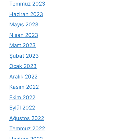
Temmuz 2023
Haziran 2023
Mayıs 2023
Nisan 2023
Mart 2023
Şubat 2023
Ocak 2023
Aralık 2022
Kasım 2022
Ekim 2022
Eylül 2022
Ağustos 2022
Temmuz 2022
Haziran 2022