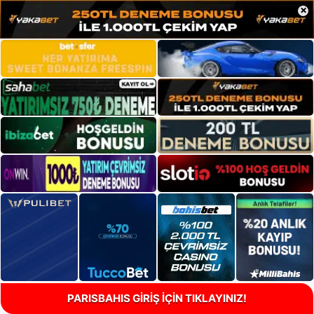
×
PARISBAHIS GİRİŞ İÇİN TIKLAYINIZ!