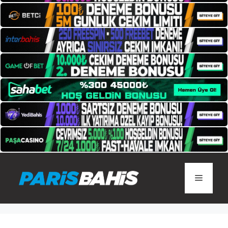
İçeriğe
atla
Menü