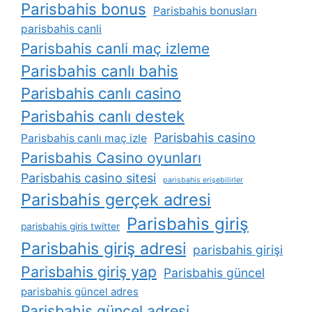
Parisbahis bonus
Parisbahis bonusları
parisbahis canli
Parisbahis canli maç izleme
Parisbahis canlı bahis
Parisbahis canlı casino
Parisbahis canlı destek
Parisbahis casino
Parisbahis canlı maç izle
Parisbahis Casino oyunları
Parisbahis casino sitesi
parisbahis erişebilirler
Parisbahis gerçek adresi
Parisbahis giriş
parisbahis giris twitter
Parisbahis giriş adresi
parisbahis girişi
Parisbahis giriş yap
Parisbahis güncel
parisbahis güncel adres
Parisbahis güncel adresi