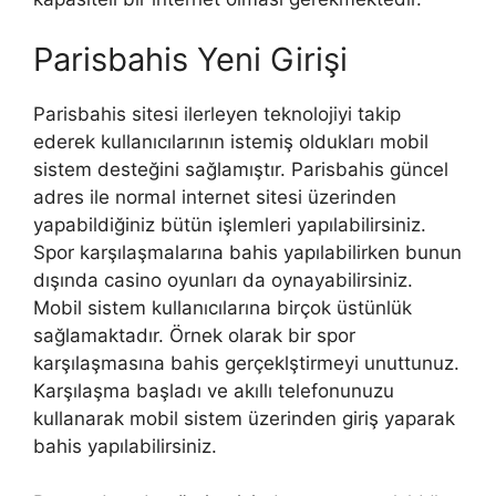
Parisbahis Yeni Girişi
Parisbahis sitesi ilerleyen teknolojiyi takip
ederek kullanıcılarının istemiş oldukları mobil
sistem desteğini sağlamıştır. Parisbahis güncel
adres ile normal internet sitesi üzerinden
yapabildiğiniz bütün işlemleri yapılabilirsiniz.
Spor karşılaşmalarına bahis yapılabilirken bunun
dışında casino oyunları da oynayabilirsiniz.
Mobil sistem kullanıcılarına birçok üstünlük
sağlamaktadır. Örnek olarak bir spor
karşılaşmasına bahis gerçeklştirmeyi unuttunuz.
Karşılaşma başladı ve akıllı telefonunuzu
kullanarak mobil sistem üzerinden giriş yaparak
bahis yapılabilirsiniz.