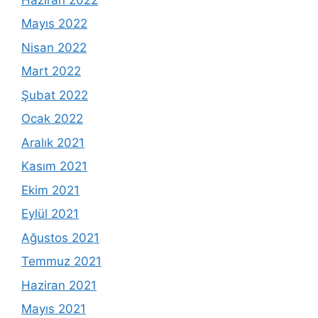
Mayıs 2022
Nisan 2022
Mart 2022
Şubat 2022
Ocak 2022
Aralık 2021
Kasım 2021
Ekim 2021
Eylül 2021
Ağustos 2021
Temmuz 2021
Haziran 2021
Mayıs 2021