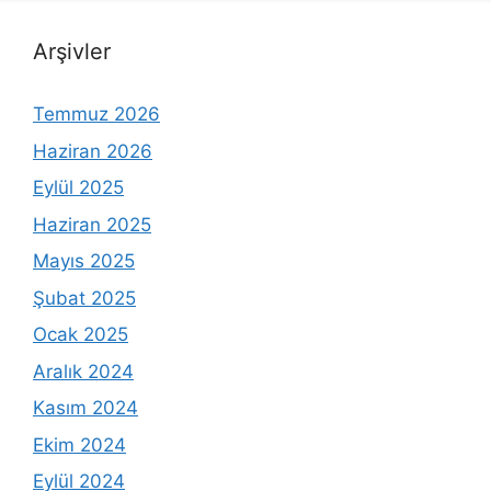
Arşivler
Temmuz 2026
Haziran 2026
Eylül 2025
Haziran 2025
Mayıs 2025
Şubat 2025
Ocak 2025
Aralık 2024
Kasım 2024
Ekim 2024
Eylül 2024