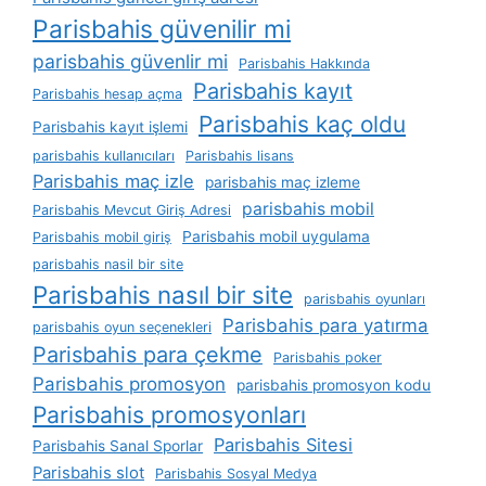
Parisbahis güvenilir mi
parisbahis güvenlir mi
Parisbahis Hakkında
Parisbahis kayıt
Parisbahis hesap açma
Parisbahis kaç oldu
Parisbahis kayıt işlemi
parisbahis kullanıcıları
Parisbahis lisans
Parisbahis maç izle
parisbahis maç izleme
parisbahis mobil
Parisbahis Mevcut Giriş Adresi
Parisbahis mobil uygulama
Parisbahis mobil giriş
parisbahis nasil bir site
Parisbahis nasıl bir site
parisbahis oyunları
Parisbahis para yatırma
parisbahis oyun seçenekleri
Parisbahis para çekme
Parisbahis poker
Parisbahis promosyon
parisbahis promosyon kodu
Parisbahis promosyonları
Parisbahis Sitesi
Parisbahis Sanal Sporlar
Parisbahis slot
Parisbahis Sosyal Medya