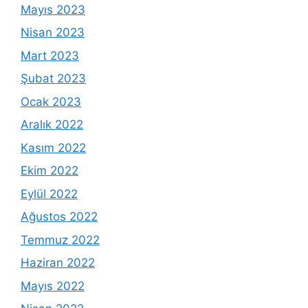
Mayıs 2023
Nisan 2023
Mart 2023
Şubat 2023
Ocak 2023
Aralık 2022
Kasım 2022
Ekim 2022
Eylül 2022
Ağustos 2022
Temmuz 2022
Haziran 2022
Mayıs 2022