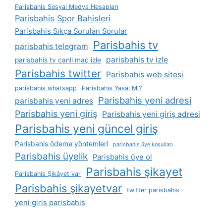
Parisbahis Sosyal Medya Hesapları
Parisbahis Spor Bahisleri
Parisbahis Sıkça Sorulan Sorular
Parisbahis tv
parisbahis telegram
parisbahis tv izle
parisbahis tv canli maç izle
Parisbahis twitter
Parisbahis web sitesi
parisbahis whatsapp
Parisbahis Yasal Mı?
Parisbahis yeni adresi
parisbahis yeni adres
Parisbahis yeni giriş
Parisbahis yeni giriş adresi
Parisbahis yeni güncel giriş
Parisbahis ödeme yöntemleri
parisbahis üye koşulları
Parisbahis üyelik
Parisbahis üye ol
Parisbahis şikayet
Parisbahis Şikâyet var
Parisbahis şikayetvar
twitter parisbahis
yeni giris parisbahis