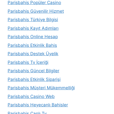
Parisbahis Popüler Casino
Parisbahis Güvenilir Hizmet
Parisbahis Türkiye Bilgisi
Parisbahis Kayıt Adımları
Parisbahis Online Hesap
Parisbahis Etkinlik Bahis
Parisbahis Destek Üyelik
Parisbahis Tv İçeriği
Parisbahis Güncel Bilgiler
Parisbahis Etkinlik Siparişi
Parisbahis Müşteri Mükemmelliği
Parisbahis Casino Web
Parisbahis Heyecanlı Bahisler
Parisbahis Canlı Tv