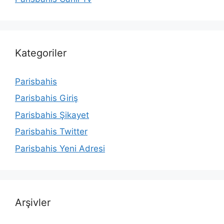
Kategoriler
Parisbahis
Parisbahis Giriş
Parisbahis Şikayet
Parisbahis Twitter
Parisbahis Yeni Adresi
Arşivler