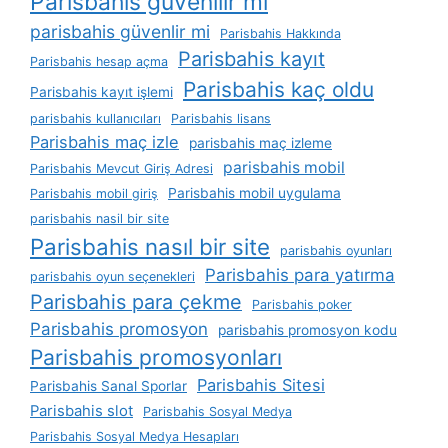
Parisbahis güvenilir mi
parisbahis güvenlir mi
Parisbahis Hakkında
Parisbahis kayıt
Parisbahis hesap açma
Parisbahis kaç oldu
Parisbahis kayıt işlemi
parisbahis kullanıcıları
Parisbahis lisans
Parisbahis maç izle
parisbahis maç izleme
parisbahis mobil
Parisbahis Mevcut Giriş Adresi
Parisbahis mobil uygulama
Parisbahis mobil giriş
parisbahis nasil bir site
Parisbahis nasıl bir site
parisbahis oyunları
Parisbahis para yatırma
parisbahis oyun seçenekleri
Parisbahis para çekme
Parisbahis poker
Parisbahis promosyon
parisbahis promosyon kodu
Parisbahis promosyonları
Parisbahis Sitesi
Parisbahis Sanal Sporlar
Parisbahis slot
Parisbahis Sosyal Medya
Parisbahis Sosyal Medya Hesapları