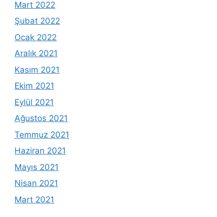
Mart 2022
Şubat 2022
Ocak 2022
Aralık 2021
Kasım 2021
Ekim 2021
Eylül 2021
Ağustos 2021
Temmuz 2021
Haziran 2021
Mayıs 2021
Nisan 2021
Mart 2021