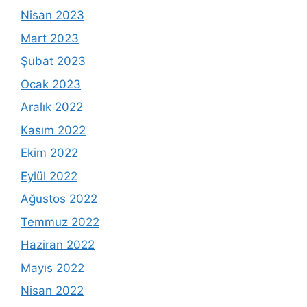
Nisan 2023
Mart 2023
Şubat 2023
Ocak 2023
Aralık 2022
Kasım 2022
Ekim 2022
Eylül 2022
Ağustos 2022
Temmuz 2022
Haziran 2022
Mayıs 2022
Nisan 2022