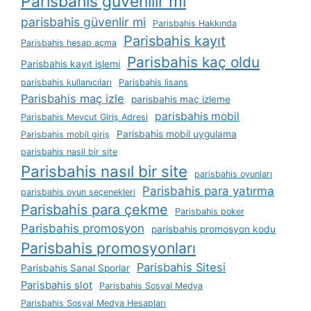
Parisbahis güvenilir mi
parisbahis güvenlir mi
Parisbahis Hakkında
Parisbahis kayıt
Parisbahis hesap açma
Parisbahis kaç oldu
Parisbahis kayıt işlemi
parisbahis kullanıcıları
Parisbahis lisans
Parisbahis maç izle
parisbahis maç izleme
parisbahis mobil
Parisbahis Mevcut Giriş Adresi
Parisbahis mobil uygulama
Parisbahis mobil giriş
parisbahis nasil bir site
Parisbahis nasıl bir site
parisbahis oyunları
Parisbahis para yatırma
parisbahis oyun seçenekleri
Parisbahis para çekme
Parisbahis poker
Parisbahis promosyon
parisbahis promosyon kodu
Parisbahis promosyonları
Parisbahis Sitesi
Parisbahis Sanal Sporlar
Parisbahis slot
Parisbahis Sosyal Medya
Parisbahis Sosyal Medya Hesapları