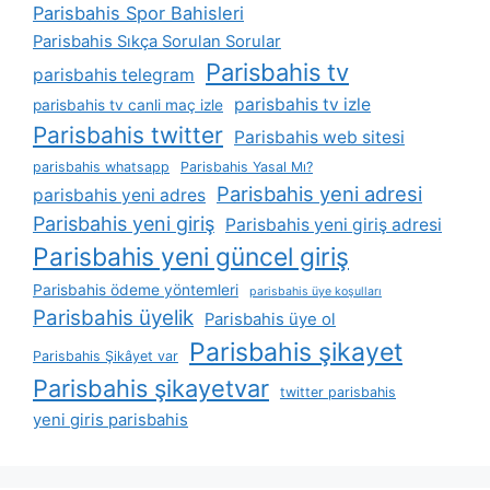
Parisbahis Spor Bahisleri
Parisbahis Sıkça Sorulan Sorular
Parisbahis tv
parisbahis telegram
parisbahis tv izle
parisbahis tv canli maç izle
Parisbahis twitter
Parisbahis web sitesi
parisbahis whatsapp
Parisbahis Yasal Mı?
Parisbahis yeni adresi
parisbahis yeni adres
Parisbahis yeni giriş
Parisbahis yeni giriş adresi
Parisbahis yeni güncel giriş
Parisbahis ödeme yöntemleri
parisbahis üye koşulları
Parisbahis üyelik
Parisbahis üye ol
Parisbahis şikayet
Parisbahis Şikâyet var
Parisbahis şikayetvar
twitter parisbahis
yeni giris parisbahis