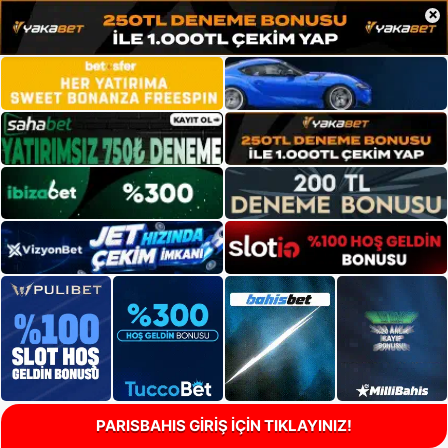
×
PARISBAHIS GİRİŞ İÇİN TIKLAYINIZ!