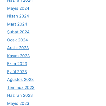
Haziran 2024
Mayıs 2024
Nisan 2024
Mart 2024
Şubat 2024
Ocak 2024
Aralık 2023
Kasım 2023
Ekim 2023
Eylül 2023
Ağustos 2023
Temmuz 2023
Haziran 2023
Mayıs 2023