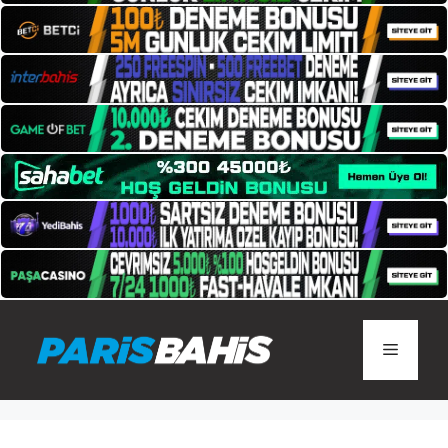
İçeriğe
atla
Menü