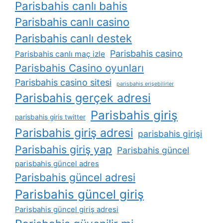
Parisbahis canlı bahis
Parisbahis canlı casino
Parisbahis canlı destek
Parisbahis casino
Parisbahis canlı maç izle
Parisbahis Casino oyunları
Parisbahis casino sitesi
parisbahis erişebilirler
Parisbahis gerçek adresi
Parisbahis giriş
parisbahis giris twitter
Parisbahis giriş adresi
parisbahis girişi
Parisbahis giriş yap
Parisbahis güncel
parisbahis güncel adres
Parisbahis güncel adresi
Parisbahis güncel giriş
Parisbahis güncel giriş adresi