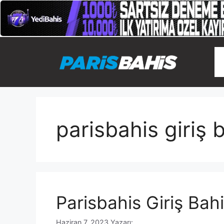
İçeriğe
atla
parisbahis giriş b
Parisbahis Giriş Bahi
Haziran 7, 2023
Yazarı: