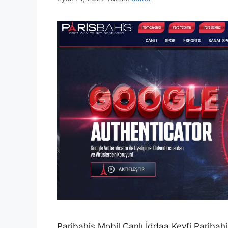
Paribahis Mobil Canlı İddaa Keyfi Paribahi