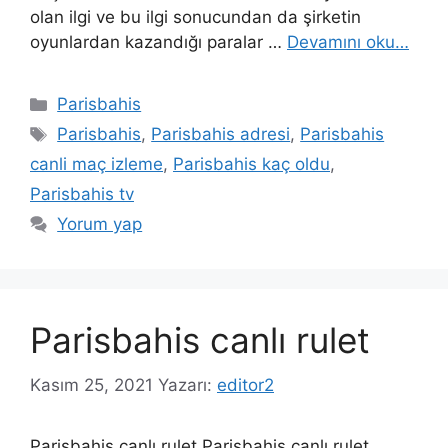
olan ilgi ve bu ilgi sonucundan da şirketin
oyunlardan kazandığı paralar …
Devamını oku…
Kategoriler
Parisbahis
Etiketler
Parisbahis
,
Parisbahis adresi
,
Parisbahis
canli maç izleme
,
Parisbahis kaç oldu
,
Parisbahis tv
Yorum yap
Parisbahis canlı rulet
Kasım 25, 2021
Yazarı:
editor2
Parisbahis canlı rulet Parisbahis canlı rulet