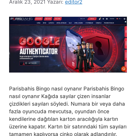
Aralık 23, 2021
Yazarı:
editor2
Parisbahis Bingo nasıl oynanır Parisbahis Bingo
nasıl oynanır Kağıda sayılar çizen insanlar
çizdikleri sayıları söyledi. Numara bir veya daha
fazla oyuncuda mevcutsa, oyundan önce
kendilerine dağıtılan karton aracılığıyla kartın
üzerine kapatır. Kartın bir satırındaki tüm sayıları
tamamen kaplıyorsa çinko olarak adlandırılır.