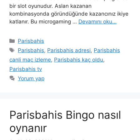
bir slot oyunudur. Aslan kazanan
kombinasyonda göründüğünde kazancınız ikiye
katlanır. Bu microgaming …
Devamını oku…
Kategoriler
Parisbahis
Etiketler
Parisbahis
,
Parisbahis adresi
,
Parisbahis
canli maç izleme
,
Parisbahis kaç oldu
,
Parisbahis tv
Yorum yap
Parisbahis Bingo nasıl
oynanır