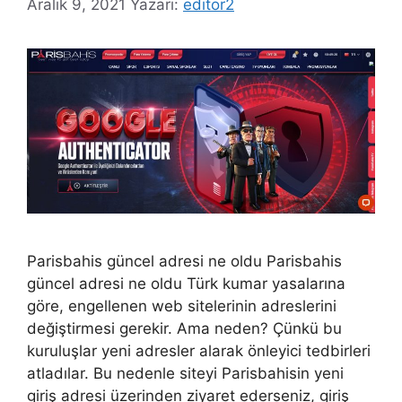
Aralık 9, 2021
Yazarı:
editor2
Parisbahis güncel adresi ne oldu Parisbahis
güncel adresi ne oldu Türk kumar yasalarına
göre, engellenen web sitelerinin adreslerini
değiştirmesi gerekir. Ama neden? Çünkü bu
kuruluşlar yeni adresler alarak önleyici tedbirleri
atladılar. Bu nedenle siteyi Parisbahisin yeni
giriş adresi üzerinden ziyaret ederseniz, giriş