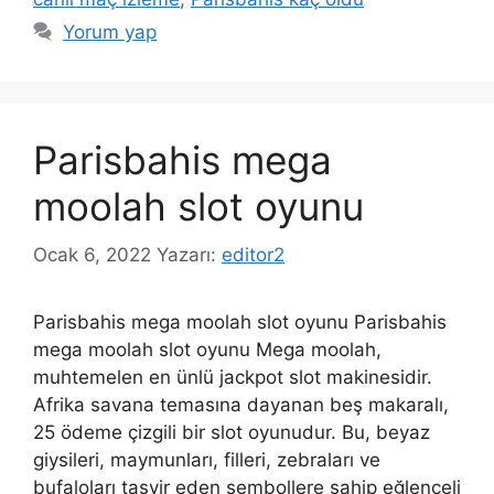
Yorum yap
Parisbahis mega
moolah slot oyunu
Ocak 6, 2022
Yazarı:
editor2
Parisbahis mega moolah slot oyunu Parisbahis
mega moolah slot oyunu Mega moolah,
muhtemelen en ünlü jackpot slot makinesidir.
Afrika savana temasına dayanan beş makaralı,
25 ödeme çizgili bir slot oyunudur. Bu, beyaz
giysileri, maymunları, filleri, zebraları ve
bufaloları tasvir eden sembollere sahip eğlenceli