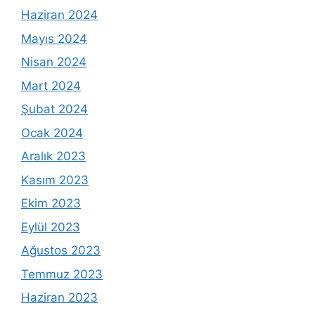
Haziran 2024
Mayıs 2024
Nisan 2024
Mart 2024
Şubat 2024
Ocak 2024
Aralık 2023
Kasım 2023
Ekim 2023
Eylül 2023
Ağustos 2023
Temmuz 2023
Haziran 2023