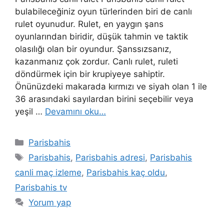
bulabileceğiniz oyun türlerinden biri de canlı
rulet oyunudur. Rulet, en yaygın şans
oyunlarından biridir, düşük tahmin ve taktik
olasılığı olan bir oyundur. Şanssızsanız,
kazanmanız çok zordur. Canlı rulet, ruleti
döndürmek için bir krupiyeye sahiptir.
Önünüzdeki makarada kırmızı ve siyah olan 1 ile
36 arasındaki sayılardan birini seçebilir veya
yeşil …
Devamını oku…
Kategoriler
Parisbahis
Etiketler
Parisbahis
,
Parisbahis adresi
,
Parisbahis
canli maç izleme
,
Parisbahis kaç oldu
,
Parisbahis tv
Yorum yap