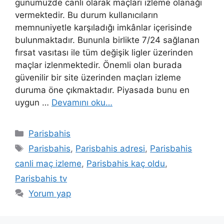
günümüzde canlı olarak maçları izleme olanağı
vermektedir. Bu durum kullanıcıların
memnuniyetle karşıladığı imkânlar içerisinde
bulunmaktadır. Bununla birlikte 7/24 sağlanan
fırsat vasıtası ile tüm değişik ligler üzerinden
maçlar izlenmektedir. Önemli olan burada
güvenilir bir site üzerinden maçları izleme
duruma öne çıkmaktadır. Piyasada bunu en
uygun …
Devamını oku…
Kategoriler
Parisbahis
Etiketler
Parisbahis
,
Parisbahis adresi
,
Parisbahis
canli maç izleme
,
Parisbahis kaç oldu
,
Parisbahis tv
Yorum yap